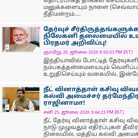
தொடர்பாகத் தாக்கல் செய்யப்ப
மனுக்களையும் நாளை (செவ்வாய
நீதிமன்றம்....
தேர்வுச் சீர்திருத்தங்களுக
நிலேகனி தலைமையில் உயர்
பிரதமர் அறிவிப்பு!
NewsIcon
ஞாயிறு 26, ஜூலை 2026 8:55:03 PM (IST)
இந்தியாவில் போட்டித் தேர்வுகள
நம்பகத்தன்மையையும் வெளிப்
உறுதிசெய்யும் வகையில், இன்போச
நீட் வினாத்தாள் கசிவு விவ
கல்வி அமைச்சர் தர்மேந்தி
ராஜினாமா!
NewsIcon
சனி 25, ஜூலை 2026 3:44:23 PM (IST)
நீட் தேர்வு வினாத்தாள் கசிவு 
நாடு முழுவதும் எதிர்ப்புகள் தீவ
நிலையில், மத்திய கல்வி அமைச்சர