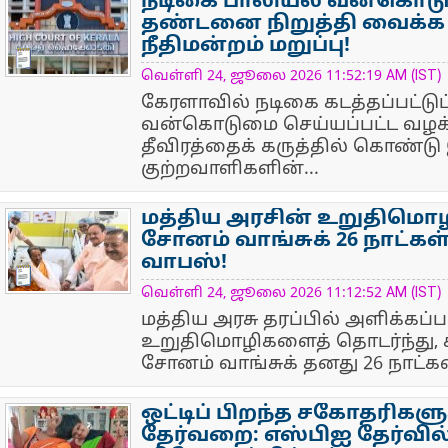
நடிகை பாலியல் வன்கொடு
தண்டனை நிறுத்தி வைக்க
நீதிமன்றம் மறுப்பு!
NewsIcon
வெள்ளி 24, ஜூலை 2026 11:52:19 AM (IST)
கேரளாவில் நடிகை கடத்தப்பட்டுப
வன்கொடுமை செய்யப்பட்ட வழக்கி
தீவிரத்தைக் கருத்தில் கொண்டு
குற்றவாளிகளின்...
மத்திய அரசின் உறுதிமொழ
சோனம் வாங்சுக் 26 நாட்
வாபஸ்!
NewsIcon
வெள்ளி 24, ஜூலை 2026 11:12:52 AM (IST)
மத்திய அரசு தரப்பில் அளிக்கப்ப
உறுதிமொழிகளைத் தொடர்ந்து, 
சோனம் வாங்சுக் தனது 26 நாட்க
ஒட்டிப் பிறந்த சகோதரிகளு
தேர்வறை: எஸ்பிஐ தேர்வில்