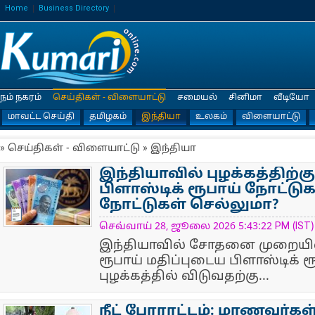
Home
Business Directory
நம் நகரம்
செய்திகள் - விளையாட்டு
சமையல்
சினிமா
வீடியோ
மாவட்ட செய்தி
தமிழகம்
இந்தியா
உலகம்
விளையாட்டு
» செய்திகள் - விளையாட்டு » இந்தியா
இந்தியாவில் புழக்கத்திற்க
பிளாஸ்டிக் ரூபாய் நோட்டுக
நோட்டுகள் செல்லுமா?
NewsIcon
செவ்வாய் 28, ஜூலை 2026 5:43:22 PM (IST)
இந்தியாவில் சோதனை முறையில் 1
ரூபாய் மதிப்புடைய பிளாஸ்டிக் 
புழக்கத்தில் விடுவதற்கு...
நீட் போராட்டம்: மாணவர்கள் 