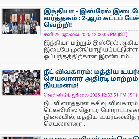
இந்தியா - இஸ்ரேல் இடை
வர்த்தகம் : 2-ஆம் கட்டப் பே
வெற்றி!
NewsIcon
சனி 25, ஜூலை 2026 12:00:05 PM (IST)
இந்தியா மற்றும் இஸ்ரேல் ஆகிய
இடையே முன்மொழியப்பட்டுள்ள 
ஒப்பந்தத்திற்கான இரண்டாம்....
நீட் விவகாரம்: மத்திய உயர
செயலாளர் அதிரடி மாற்றம் – 
நியமனம்!
NewsIcon
வெள்ளி 24, ஜூலை 2026 12:53:51 PM (IST)
நீட் வினாத்தாள் கசிவு விவகாரம
டெல்லியில் தொடர் போராட்டங்க
நிலையில், மத்திய உயர்கல்வித் 
செயலாளரை...