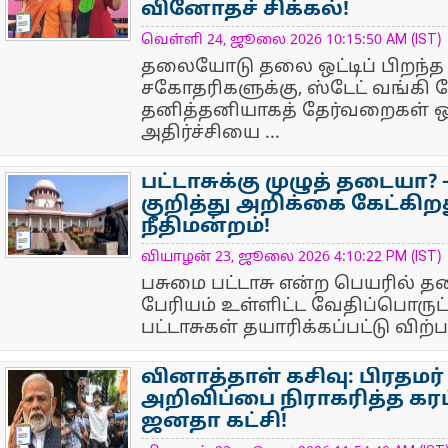
வினோதச் சிக்கல்!
NewsIcon
வெள்ளி 24, ஜூலை 2026 10:15:50 AM (IST)
தலையோடு தலை ஒட்டிப் பிறந்த
சகோதரிகளுக்கு, ஸ்டேட் வங்கி தே
தனித்தனியாகத் தேர்வறைகள் ஒது
அதிர்ச்சியை ...
பட்டாசுக்கு முழுத் தடையா? 
குறித்து அறிக்கை கேட்கிற
நீதிமன்றம்!
NewsIcon
வியாழன் 23, ஜூலை 2026 4:10:22 PM (IST)
பசுமை பட்டாசு என்ற பெயரில் த
பேரியம் உள்ளிட்ட வேதிப்பொருட
பட்டாசுகள் தயாரிக்கப்பட்டு விற்
வினாத்தாள் கசிவு: பிரதமர
அறிவிப்பை நிராகரித்த கரப்
ஜனதா கட்சி!
NewsIcon