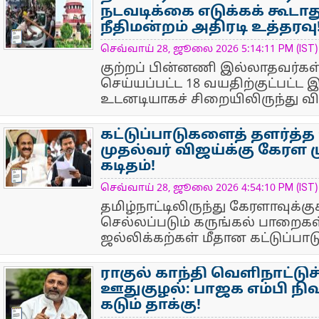
நடவடிக்கை எடுக்கக் கூடாது
நீதிமன்றம் அதிரடி உத்தரவு
NewsIcon
செவ்வாய் 28, ஜூலை 2026 5:14:11 PM (IST)
குற்றப் பின்னணி இல்லாதவர்கள்
செய்யப்பட்ட 18 வயதிற்குட்பட
உடனடியாகச் சிறையிலிருந்து விட
கட்டுப்பாடுகளைத் தளர்த்த
முதல்வர் விஜய்க்கு கேரள ம
கடிதம்!
NewsIcon
செவ்வாய் 28, ஜூலை 2026 4:54:10 PM (IST)
தமிழ்நாட்டிலிருந்து கேரளாவுக்க
செல்லப்படும் கருங்கல் பாறைகள்
ஜல்லிக்கற்கள் மீதான கட்டுப்பாட
ராகுல் காந்தி வெளிநாட்டுச
ஊதுகுழல்: பாஜக எம்பி நிஷ
கடும் தாக்கு!
NewsIcon