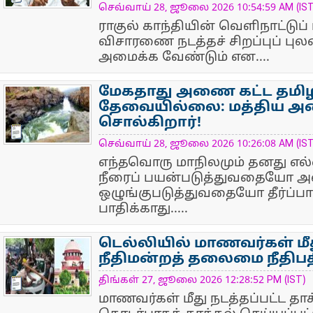
செவ்வாய் 28, ஜூலை 2026 10:54:59 AM (IST
ராகுல் காந்தியின் வெளிநாட்டுப
விசாரணை நடத்தச் சிறப்புப் புலனா
அமைக்க வேண்டும் என....
மேகதாது அணை கட்ட தமிழ
தேவையில்லை: மத்திய அம
சொல்கிறார்!
NewsIcon
செவ்வாய் 28, ஜூலை 2026 10:26:08 AM (IST
எந்தவொரு மாநிலமும் தனது எல்ல
நீரைப் பயன்படுத்துவதையோ அ
ஒழுங்குபடுத்துவதையோ தீர்ப்பா
பாதிக்காது.....
டெல்லியில் மாணவர்கள் மீத
நீதிமன்றத் தலைமை நீதிபத
NewsIcon
திங்கள் 27, ஜூலை 2026 12:28:52 PM (IST)
மாணவர்கள் மீது நடத்தப்பட்ட தாக