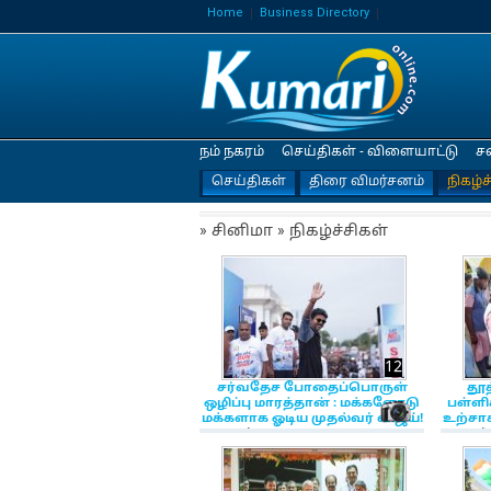
Home
Business Directory
நம் நகரம்
செய்திகள் - விளையாட்டு
ச
செய்திகள்
திரை விமர்சனம்
நிகழ்ச
» சினிமா » நிகழ்ச்சிகள்
12
சர்வதேச போதைப்பொருள்
தூத
ஒழிப்பு மாரத்தான் : மக்களோடு
பள்ளி
NewsIc
மக்களாக ஓடிய முதல்வர் விஜய்!
உற்சாக
26, ஜூன் 2026 11:59:02 AM
4, ஜூன் 