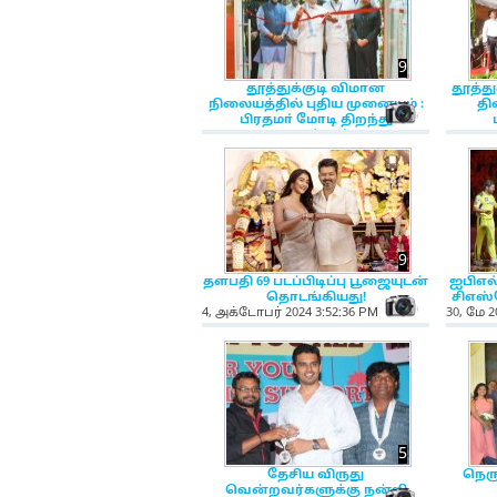
9
தூத்துக்குடி விமான
தூத்து
நிலையத்தில் புதிய முனையம் :
தி
NewsIc
பிரதமா் மோடி திறந்து
வைத்தார்!
27, ஜனவ
27, ஜூலை 2025 1:03:52 PM
9
தளபதி 69 படப்பிடிப்பு பூஜையுடன்
ஐபிஎல
தொடங்கியது!
சிஎஸ்க
NewsIc
4, அக்டோபர் 2024 3:52:36 PM
30, மே 2
5
தேசிய விருது
நெரு
வென்றவர்களுக்கு நன்றி