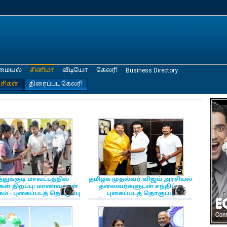
மையல்
சினிமா
வீடியோ
கேலரி
Business Directory
்சிகள்
திரைப்பட கேலரி
7
5
்துக்குடி மாவட்டத்தில்
தமிழக முதல்வர் விஜய் அரசியல்
கள் திறப்பு: மாணவர்கள்
தலைவர்களுடன் சந்திப்பு:
on
NewsIcon
NewsIcon
ம் - புகைப்படத் தொகுப்பு
புகைப்படத் தொகுப்பு
2026 11:01:45 AM
11, மே 2026 8:58:59 PM