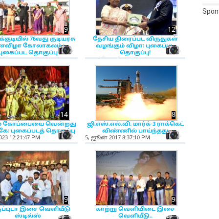
Spon
9
12
க்குடியில் 76வது குடியரசு
தேசிய திரைப்பட விருதுகள்
னவிழா கோலாகலம் :
வழங்கும் விழா: புகைப்பட
on
NewsIcon
NewsIcon
புகைப்பட தொகுப்பு
தொகுப்பு!
ரி 2025 12:42:27 PM
9, அக்டோபர் 2024 11:17:41 AM
14
8
் கோப்பையை வென்றது
ஜி.எஸ்.எல்.வி. மார்க்-3 ராக்கெட்
ே: புகைப்படத் தொகுப்பு
விண்ணில் பாய்ந்தது
on
NewsIcon
NewsIcon
023 12:21:47 PM
5, ஜூன் 2017 8:37:10 PM
9
9
ப்புடா இசை வெளியீடு
காற்று வெளியிடை இசை
ஸ்டில்ஸ்
வெளியீடு..