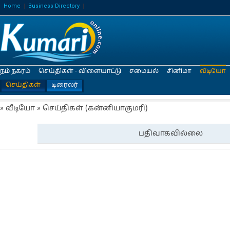
Home
Business Directory
நம் நகரம்
செய்திகள் - விளையாட்டு
சமையல்
சினிமா
வீடியோ
செய்திகள்
டிரைலர்
» வீடியோ » செய்திகள் (கன்னியாகுமரி)
பதிவாகவில்லை