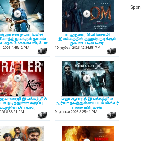
Spon
NewsIcon
NewsIcon
்ஹாசன் தயாரிப்பில்
ராஜ்குமார் பெரியசாமி
காந்த் நடிக்கும் தர்மன்
இயக்கத்தில் தனுஷ் நடிக்கும்
ட் லுக் மேக்கிங் வீடியோ!
ஓம் டைட்டில் டீசர்!
் 2026 4:45:12 PM
19, ஜூன் 2026 12:34:55 PM
on
NewsIcon
NewsIcon
NewsIcon
NewsIcon
ஜே.பாலாஜி இயக்கத்தில்
மனு ஆனந்த் இயக்கத்தில்
்யா நடித்துள்ள கருப்பு
ஆர்யா நடித்துள்ளப் படம் மிஸ்டர்
படத்தின் ட்ரெய்லர்
எக்ஸ் டிரெய்லர்
026 8:38:21 PM
9, ஏப்ரல் 2026 8:25:41 PM
on
NewsIcon
NewsIcon