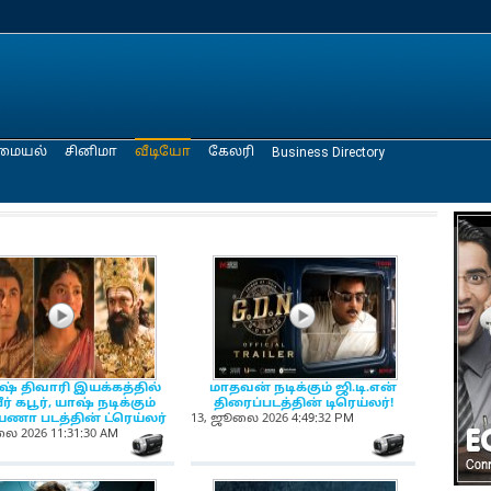
மையல்
சினிமா
வீடியோ
கேலரி
Business Directory
NewsIcon
NewsIcon
ஷ் திவாரி இயக்கத்தில்
மாதவன் நடிக்கும் ஜி.டி.என்
ீர் கபூர், யாஷ் நடிக்கும்
திரைப்படத்தின் டிரெய்லர்!
ணா படத்தின் ட்ரெய்லர்
13, ஜூலை 2026 4:49:32 PM
ை 2026 11:31:30 AM
on
NewsIcon
NewsIcon