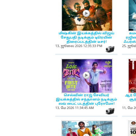
NewsIcon
மிஷ்கின் இயக்கத்தில் விஜய்
கமல
சேதுபதி நடிக்கும் டிரெயின்
ரஜினி
திரைப்படத்தின் டீசர்!
ஃபர்ஸ்
13, ஜூலை 2026 12:35:33 PM
25, ஜூன
NewsIc
NewsIcon
செல்வின் ராஜ் சேவியர்
ஆர்.
இயக்கத்தில் சந்தானம் நடிக்கும்
சூர
லவ் பைட் படத்தின் புரோமோ!
13, மே 2026 11:34:45 AM
11, மே 2
NewsIc