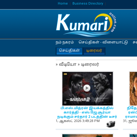
Home
Business Directory
நம் நகரம்
செய்திகள் - விளையாட்டு
ச
செய்திகள்
டிரைலர்
» வீடியோ » டிரைலர்
NewsIcon
பி.எஸ்​.மித்​ரன் இயக்​கத்தில்
நிதே
கார்த்தி - எஸ்​.ஜே.சூர்​யா
ரன்​ப
நடிக்கும் சர்தார் 2 படத்தின் டீசர்
ராமாய
1, ஆகஸ்ட் 2026 3:49:28 PM
31, ஜூல
NewsIc