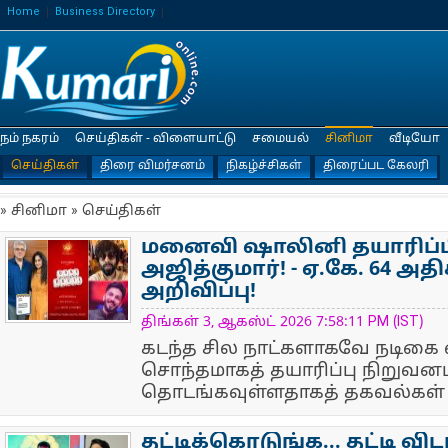
Home
Business Directory
நம் நகரம்
செய்திகள் - விளையாட்டு
சமையல்
சினிமா
வீடியோ
செய்திகள்
திரை விமர்சனம்
நிகழ்ச்சிகள்
திரைப்பட கேலரி
» சினிமா » செய்திகள்
மனைவி ஷாலினி தயாரிப்பில
அஜித்குமார்! - ஏ.கே. 64 அத
அறிவிப்பு!
NewsIcon
திங்கள் 3, ஆகஸ்ட் 2026 7:58:11 PM (IST)
கடந்த சில நாட்களாகவே நடிகை
சொந்தமாகத் தயாரிப்பு நிறுவன
தொடங்கவுள்ளதாகத் தகவல்கள்
தட்டிக்கொடுங்க... தட்டி விடா