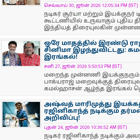
செவ்வாய் 30, ஜூன் 2026 12:05:34 PM (IST)
நடிகர் சூர்யா மற்றும் இயக்குநர
கூட்டணியில் உருவாகும் புதிய 
இந்தியத் திரையுலகின் முன்னணி 
ஒரே மாதத்தில் இரண்டு ர
சினிமா இழந்துவிட்டது: 
இரங்கல்!
NewsIcon
சனி 27, ஜூன் 2026 5:50:53 PM (IST)
மறைந்த முன்னணி இயக்குநரும்
பாக்யராஜ் மறைவுக்குத் திரை
கமல்ஹாசன் ஆழ்ந்த இரங்கல் தெர
அஷ்வத் மாரிமுத்து இயக்கத
ரஜினிகாந்த் நடிக்கும் தர்ம
அறிவிப்பு!
NewsIcon
புதன் 24, ஜூன் 2026 10:36:52 AM (IST)
நடிகர் ரஜினிகாந்த் நடிக்கும் அ