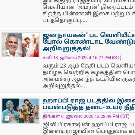
இயக்குநர் ராஜ்குமார் பெரியசாம
வெளியான 'அமரன்' திரைப்படம் ச
சிறந்த பின்னணி இசை மற்றும் ச
படத்தொகுப்பு....
ஜனநாயகன்’ பட வெளியீட்ட
போல் கொண்டாட வேண்டும்
அறிவுறுத்தல்!
NewsIcon
சனி 18, ஜூலை 2026 4:16:27 PM (IST)
வரும் 23-ஆம் தேதி படம் வெளிய
தமிழக வெற்றிக் கழகத்தின் பொ
அமைச்சர் ஆனந்த் கட்சியினருக்க
அறிவுறுத்தல்...
ஹாப்பி ராஜ் படத்தில் 
பயன்படுத்த தடை- உயர் நீத
NewsIcon
திங்கள் 6, ஜூலை 2026 12:28:49 PM (IST)
ஜிவி பிரகாஷின் ஹாப்பி ராஜ் பட
இளையராஜாவின் பொதுவாக எம்