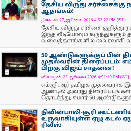
தேசிய விருது சர்ச்சைக்கு 
ஆதங்கம்!
NewsIcon
திங்கள் 27, ஜூலை 2026 4:53:22 PM (IST)
தேசிய விருது சர்ச்சை குறித்து 
இந்த வீடியோவும் கருத்துகளும்
வலைத்தளங்களில் வைரலாகி வ
50 ஆண்டுகளுக்குப் பின் 
முதல்வரின் திரைப்படம்: எம்
பிறகு விஜய் சாதனை!
NewsIcon
வியாழன் 23, ஜூலை 2026 4:51:10 PM (IST)
எம்.ஜி.ஆர் தமிழக முதல்வராக இ
ஆண்டில் அவரது திரைப்படங்க
தொடர்ந்து, சுமார் 50 ஆண்டுகளுக்க
நிவின்பாலி-சூரி கூட்டணிய
உருவாகியுள்ள ஏழு கடல் ஏ
ரிலீஸ்
NewsIcon