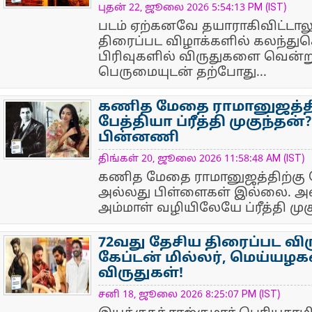
புதன் 22, ஜூலை 2026 5:54:13 PM (IST)
படம் ஏற்கனவே தயாராகிவிட்டாலு
திரைப்பட விழாக்களில் கலந்த
பிரிவுகளில் விருதுகளை வென்று
பெருமையுடன் தற்போது...
கணித மேதை ராமானுஜத்த
பேத்தியா ப்ரீத்தி முகுந்தன
பின்னணி
NewsIcon
திங்கள் 20, ஜூலை 2026 11:58:48 AM (IST)
கணித மேதை ராமானுஜத்திற்கு ந
அல்லது பிள்ளைகள் இல்லை. 
அம்மாள் வழியிலேயே ப்ரீத்தி முகு
72வது தேசிய திரைப்பட விர
கேப்டன் மில்லர், மெய்யழக
விருதுகள்!
NewsIcon
சனி 18, ஜூலை 2026 8:25:07 PM (IST)