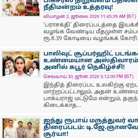
பிக்சர்ஸ் நிறுவனம் பதிலள
நீதிமன்றம் உத்தரவு!
NewsIcon
வியாழன் 2, ஜூலை 2026 11:45:39 AM (IST)
'பராசக்தி' திரைப்படத்தை இயக
வழங்க வேண்டிய மீதமுள்ள ச
ரூ.8.39 கோடியை வழங்கக் கோரி.
பாலிவுட் சூப்பர்ஹிட் படங்
உண்மையான அஸ்திவாரம் ப
அனில் கபூர் நெகிழ்ச்சி!
NewsIcon
செவ்வாய் 30, ஜூன் 2026 5:12:00 PM (IST)
இந்தித் திரைப்பட உலகிற்கு ஏற
மாற்றப்பட்டாலும், அதன் உண்
பாக்யராஜ் மட்டுமே என்றும், தகுந
கிடைக்காத...
ஐந்து ரூபாய் மருத்துவர் 
திரைப்படம்: டி.ஜே.ஞானவே
சூர்யா!
NewsIcon