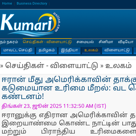
Home
Business Directory
நம் நகரம்
செய்திகள் - விளையாட்டு
சமையல்
சினிமா
வீடியோ
மாவட்ட செய்தி
தமிழகம்
இந்தியா
உலகம்
விளையாட்டு
» செய்திகள் - விளையாட்டு » உலகம்
ஈரான் மீது அமெரிக்காவின் தாக்க
கடுமையான உரிமை மீறல்: வட 
கண்டனம்!
திங்கள் 23, ஜூன் 2025 11:32:50 AM (IST)
ஈரானுக்கு எதிரான அமெரிக்காவின் தா
இறையாண்மை கொண்ட நாட்டின் பாதுக
மற்றும் பிராந்திய உரிமைக