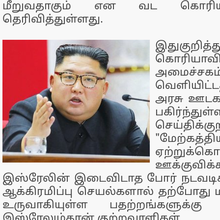
மீறுவதாகும் என வட கொரி
தெரிவித்துள்ளது.
இதுகு
கொரியாவி
அமைச்சகம
வெளியிட்
அரசு ஊடக
பகிர்ந்துள்
செய்திக்குற
"மேற்கத்
ஏற்றுக்கொள
ஊக்குவிக்க
இஸ்ரேலின் இடைவிடாத போர் நடவடிக
ஆக்கிரமிப்பு செயல்களால் தற்போது ம
உருவாகியுள்ள பதற்றங்களுக்கு அ
இஸ்ரேலும்தான் குற்றவாளிகள்.