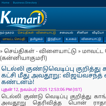
Home
Business Directory
நம் நகரம்
செய்திகள் - விளையாட்டு
சமையல்
சினிமா
வீடியோ
மாவட்ட செய்தி
தமிழகம்
இந்தியா
உலகம்
விளையாட்டு
» செய்திகள் - விளையாட்டு » மாவட்ட
(கன்னியாகுமரி)
டெல்லி குண்டுவெடிப்பு குறித்து 
கட்சி மீது அவதூறு: விஜய்வசந்த் எ
கண்டனம்!
புதன் 12, நவம்பர் 2025 12:53:06 PM (IST)
டெல்லி குண்டு வெடிப்பு குறித்து காங்
அவதூறு தெரிவித்த பொன் ராதாக