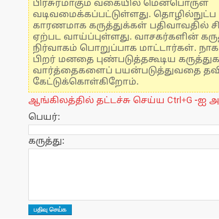
பிரசுரமாகும் வகையில் மென்பொருள்
வடிவமைக்கப்பட்டுள்ளது. தொழில்நுட்
காரணமாக கருத்துக்கள் பதிவாவதில் ச
ஏற்பட வாய்ப்புள்ளது. வாசகர்களின் கருத
நிர்வாகம் பொறுப்பாக மாட்டார்கள். நாக
பிறர் மனதை புண்படுத்தகூடிய கருத்து
வார்த்தைகளைப் பயன்படுத்துவதை தவிர்
கேட்டுக்கொள்கிறோம்.
ஆங்கிலத்தில் தட்டச்சு செய்ய Ctrl+G -ஐ அ
பெயர்:
கருத்து: