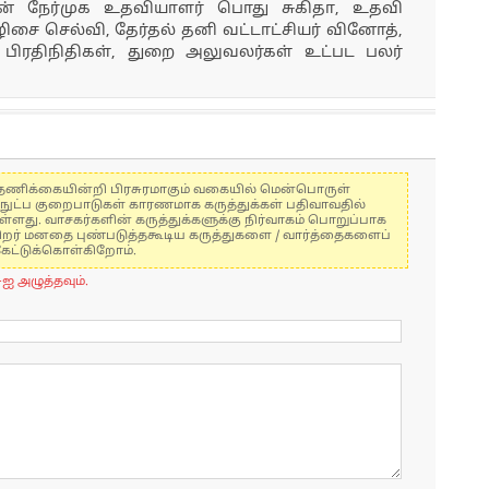
ின் நேர்முக உதவியாளர் பொது சுகிதா, உதவி
சை செல்வி, தேர்தல் தனி வட்டாட்சியர் வினோத்,
சி பிரதிநிதிகள், துறை அலுவலர்கள் உட்பட பலர்
கள் தணிக்கையின்றி பிரசுரமாகும் வகையில் மென்பொருள்
்நுட்ப குறைபாடுகள் காரணமாக கருத்துக்கள் பதிவாவதில்
ுள்ளது. வாசகர்களின் கருத்துக்களுக்கு நிர்வாகம் பொறுப்பாக
் பிறர் மனதை புண்படுத்தகூடிய கருத்துகளை / வார்த்தைகளைப்
கேட்டுக்கொள்கிறோம்.
-ஐ அழுத்தவும்.