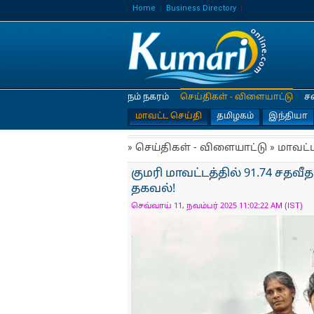
Home
Business Directory
நம் நகரம்
செய்திகள் - விளையாட்டு
ச
மாவட்ட செய்தி
தமிழகம்
இந்தியா
» செய்திகள் - விளையாட்டு » மாவட்
குமரி மாவட்டத்தில் 91.74 சதவீ
தகவல்!
செவ்வாய் 11, நவம்பர் 2025 11:02:22 AM (IST)