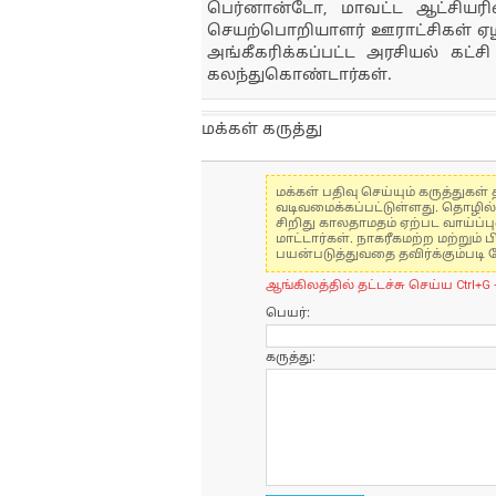
பெர்னான்டோ, மாவட்ட ஆட்சியர
செயற்பொறியாளர் ஊராட்சிகள் ஏழி
அங்கீகரிக்கப்பட்ட அரசியல் கட்
கலந்துகொண்டார்கள்.
மக்கள் கருத்து
மக்கள் பதிவு செய்யும் கருத்து
வடிவமைக்கப்பட்டுள்ளது. தொழில
சிறிது காலதாமதம் ஏற்பட வாய்ப்ப
மாட்டார்கள். நாகரீகமற்ற மற்றும
பயன்படுத்துவதை தவிர்க்கும்படி 
ஆங்கிலத்தில் தட்டச்சு செய்ய Ctrl+G 
பெயர்:
கருத்து: