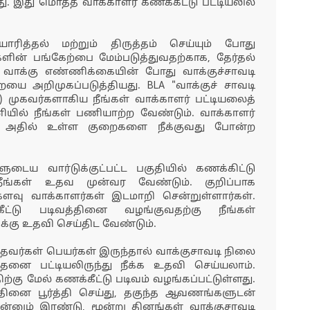
. இது மொத்த வாக்காளர் கணக்கீட்டு பட்டியலில்
ாரித்தல் மற்றும் திருத்தம் செய்யும் போது
ிகளின் பங்கேற்பை மேம்படுத்துவதற்காக, தேர்தல்
 வாக்கு எண்ணிக்கையின் போது வாக்குச்சாவடி
ை அறிமுகப்படுத்தியது. BLA "வாக்குச் சாவடி
) முகவர்களாகிய நீங்கள் வாக்காளர் பட்டியலைத்
பணியில் நீங்கள் பணியாற்ற வேண்டும். வாக்காளர்
றும் அதில் உள்ள குறைகளை நீக்குவது போன்ற
டைய வார்டுக்குட்பட்ட பகுதியில் கணக்கிட்டு
 நீங்கள் உதவ முன்வர வேண்டும். குறிப்பாக
ளவு வாக்காளர்கள் இடமாறி சென்றுள்ளார்கள்.
ட்டு படிவத்தினை வழங்குவதற்கு நீங்கள்
்கு உதவி செய்திட வேண்டும்.
்தவர்கள் பெயர்கள் இருந்தால் வாக்குசாவடி நிலை
தனை பட்டியலிருந்து நீக்க உதவி செய்யலாம்.
்கு மேல் கணக்கீட்டு படிவம் வழங்கப்பட்டுள்ளது.
்தினை பூர்த்தி செய்து, தகுந்த ஆவணங்களுடன்
்னும் இரண்டு, மூன்று தினங்கள் வாக்குசாவடி