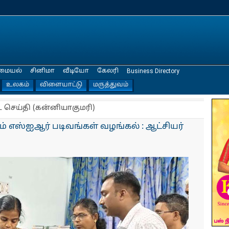
மையல்
சினிமா
வீடியோ
கேலரி
Business Directory
உலகம்
விளையாட்டு
மருத்துவம்
ட செய்தி (கன்னியாகுமரி)
தம் எஸ்ஐஆர் படிவங்கள் வழங்கல் : ஆட்சியர்