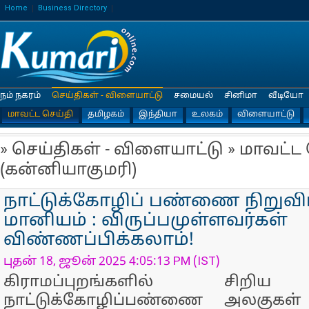
Home
Business Directory
நம் நகரம்
செய்திகள் - விளையாட்டு
சமையல்
சினிமா
வீடியோ
மாவட்ட செய்தி
தமிழகம்
இந்தியா
உலகம்
விளையாட்டு
» செய்திகள் - விளையாட்டு » மாவட்ட
(கன்னியாகுமரி)
நாட்டுக்கோழிப் பண்ணை நிறுவி
மானியம் : விருப்பமுள்ளவர்கள்
விண்ணப்பிக்கலாம்!
புதன் 18, ஜூன் 2025 4:05:13 PM (IST)
கிராமப்புறங்களில் சிற
நாட்டுக்கோழிப்பண்ணை அலகுகள்