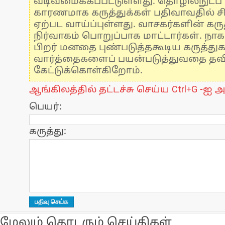
வடிவமைக்கப்பட்டுள்ளது. தொழில்நுட்
காரணமாக கருத்துக்கள் பதிவாவதில் ச
ஏற்பட வாய்ப்புள்ளது. வாசகர்களின் கருத
நிர்வாகம் பொறுப்பாக மாட்டார்கள். நாக
பிறர் மனதை புண்படுத்தகூடிய கருத்து
வார்த்தைகளைப் பயன்படுத்துவதை தவிர்
கேட்டுக்கொள்கிறோம்.
ஆங்கிலத்தில் தட்டச்சு செய்ய Ctrl+G -ஐ அ
பெயர்:
கருத்து:
மேலும் தொடரும் செய்திகள்