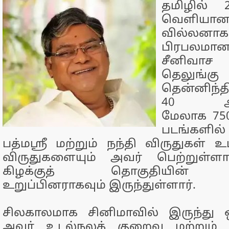
தமிழில் 
வெளியான ‘
வில்லன
பிரபலமா
சீனிவாச 
தெலுங்க
தென்னிந்
40 ஆண்ட
மேலாக 750-
படங்களில்
பத்மஸ்ரீ மற்றும் நந்தி விருதுகள்
விருதுகளையும் அவர் பெற்றுள்ள
கிழக்குத் தொகுதியின் ச
உறுப்பினராகவும் இருந்துள்ளார்.
சிலகாலமாக சினிமாவில் இருந்து ஒ
அவர் உடல்நலக் குறைவு மற்றும் 