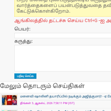
பிறர் மனதை புண்படுத்தகூடிய கருத்து
வார்த்தைகளைப் பயன்படுத்துவதை தவிர்
கேட்டுக்கொள்கிறோம்.
ஆங்கிலத்தில் தட்டச்சு செய்ய Ctrl+G -ஐ அ
பெயர்:
கருத்து:
மேலும் தொடரும் செய்திகள்
மனைவி ஷாலினி தயாரிப்பில் நடிக்கும் அஜித்குமார்! - ஏ.கே
திங்கள் 3, ஆகஸ்ட் 2026 7:58:11 PM (IST)