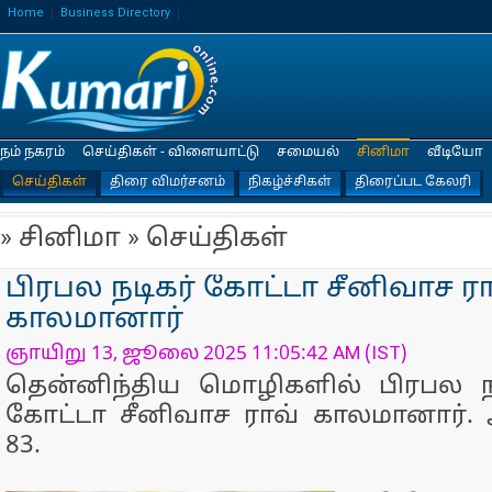
Home
Business Directory
நம் நகரம்
செய்திகள் - விளையாட்டு
சமையல்
சினிமா
வீடியோ
செய்திகள்
திரை விமர்சனம்
நிகழ்ச்சிகள்
திரைப்பட கேலரி
» சினிமா » செய்திகள்
பிரபல நடிகர் கோட்டா சீனிவாச ரா
காலமானார்
ஞாயிறு 13, ஜூலை 2025 11:05:42 AM (IST)
தென்னிந்திய மொழிகளில் பிரபல ந
கோட்டா சீனிவாச ராவ் காலமானார்.
83.