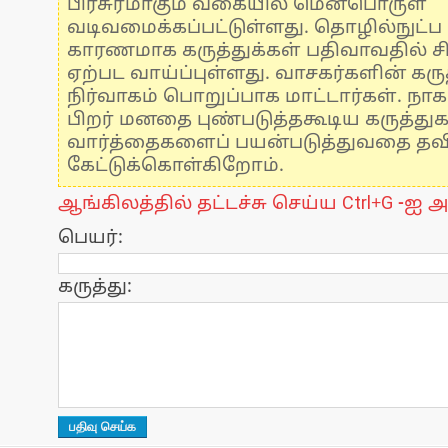
பிரசுரமாகும் வகையில் மென்பொருள்
வடிவமைக்கப்பட்டுள்ளது. தொழில்நுட்
காரணமாக கருத்துக்கள் பதிவாவதில் ச
ஏற்பட வாய்ப்புள்ளது. வாசகர்களின் கருத
நிர்வாகம் பொறுப்பாக மாட்டார்கள். நாக
பிறர் மனதை புண்படுத்தகூடிய கருத்து
வார்த்தைகளைப் பயன்படுத்துவதை தவிர்
கேட்டுக்கொள்கிறோம்.
ஆங்கிலத்தில் தட்டச்சு செய்ய Ctrl+G -ஐ அ
பெயர்:
கருத்து: