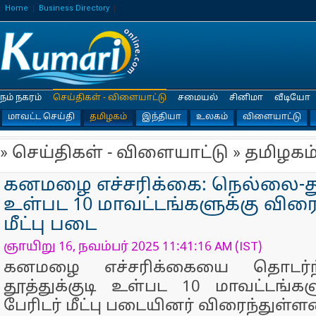
Home
Business Directory
நம் நகரம்
செய்திகள் - விளையாட்டு
சமையல்
சினிமா
வீடியோ
மாவட்ட செய்தி
தமிழகம்
இந்தியா
உலகம்
விளையாட்டு
» செய்திகள் - விளையாட்டு » தமிழகம
கனமழை எச்சரிக்கை: நெல்லை-தூத
உள்பட 10 மாவட்டங்களுக்கு விரைந
மீட்பு படை
ஞாயிறு 16, நவம்பர் 2025 11:41:16 AM (IST)
கனமழை எச்சரிக்கையை தொடர்ந்
தூத்துக்குடி உள்பட 10 மாவட்டங்கள
பேரிடர் மீட்பு படையினர் விரைந்துள்ளன