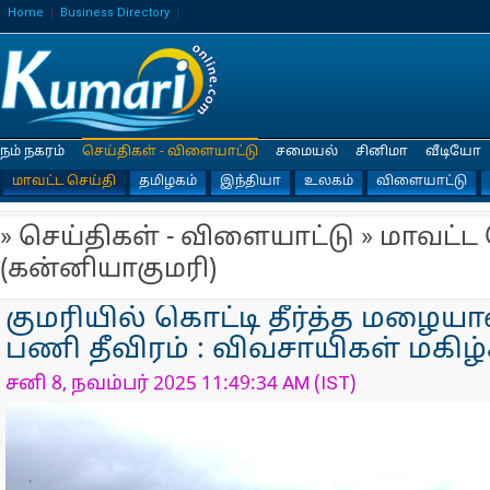
Home
Business Directory
நம் நகரம்
செய்திகள் - விளையாட்டு
சமையல்
சினிமா
வீடியோ
மாவட்ட செய்தி
தமிழகம்
இந்தியா
உலகம்
விளையாட்டு
» செய்திகள் - விளையாட்டு » மாவட்ட
(கன்னியாகுமரி)
குமரியில் கொட்டி தீர்த்த மழையால
பணி தீவிரம் : விவசாயிகள் மகிழ்ச
சனி 8, நவம்பர் 2025 11:49:34 AM (IST)