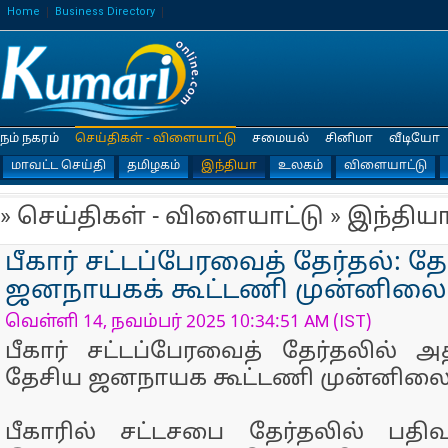
Home
Business Directory
நம் நகரம்
செய்திகள் - விளையாட்டு
சமையல்
சினிமா
வீடியோ
மாவட்ட செய்தி
தமிழகம்
இந்தியா
உலகம்
விளையாட்டு
» செய்திகள் - விளையாட்டு » இந்திய
பீகார் சட்டப்பேரவைத் தேர்தல்: த
ஜனநாயகக் கூட்டணி முன்னிலை
வெள்ளி 14, நவம்பர் 2025 10:34:51 AM (IST)
பீகார் சட்டப்பேரவைத் தேர்தலில் 
தேசிய ஜனநாயக கூட்டணி முன்னிலைய
பீகாரில் சட்டசபை தேர்தலில் பதி