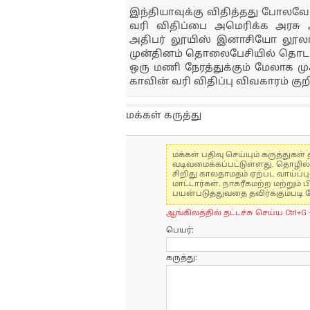
இந்தியாவுக்கு விதித்தது போலவே 
வரி விதிப்பை அமெரிக்க அரசு அம
அதிபர் லூயிஸ் இனாசியோ லூலா டா
முன்​தினம் தொலைபேசியில் தொடர்ப
ஒரு மணி நேரத்​துக்​கும் மேலாக ம
கா​வின் வரி விதிப்பு விவ​காரம் குறித
மக்கள் கருத்து
மக்கள் பதிவு செய்யும் கருத்து
வடிவமைக்கப்பட்டுள்ளது. தொழில
சிறிது காலதாமதம் ஏற்பட வாய்ப்ப
மாட்டார்கள். நாகரீகமற்ற மற்றும
பயன்படுத்துவதை தவிர்க்கும்படி 
ஆங்கிலத்தில் தட்டச்சு செய்ய Ctrl+G 
பெயர்:
கருத்து: