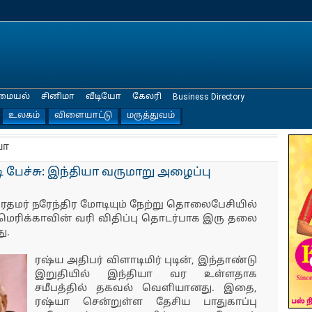
மையல்
சினிமா
வீடியோ
கேலரி
Business Directory
உலகம்
விளையாட்டு
மருத்துவம்
யா
 பேச்சு: இந்தியா வருமாறு அழைப்பு
ிரதமர் நரேந்​திர மோடி​யும் நேற்று தொலைபேசி​யில்
ரிக்​கா​வின் வரி விதிப்பு தொடர்​பாக இரு தலை​
து.
ரஷ்ய அதிபர் விளாடிமிர் புடின், இந்தாண்டு
இறுதியில் இந்தியா வர உள்ளதாக
சமீபத்தில் தகவல் வெளியானது. இதை,
ரஷ்யா சென்றுள்ள தேசிய பாதுகாப்பு