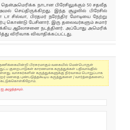
தென்​அமெரிக்க நாடான பிரேசிலுக்​கும் 50 சதவீத
ல் செய்திருக்​கிறது. இந்த சூழலில் பிரேசில்
 சில்​வா, பிரதமர் நரேந்​திர மோடியை நேற்று
ு கொண்டு பேசி​னார். இரு தலை​வர்​களும் சுமார்
ுக்​கிய ஆலோ​சனை நடத்​தினர். அப்​போது அமெரிக்​
்து விரி​வாக விவா​திக்​கப்​பட்​டது.
கள் தணிக்கையின்றி பிரசுரமாகும் வகையில் மென்பொருள்
்நுட்ப குறைபாடுகள் காரணமாக கருத்துக்கள் பதிவாவதில்
ுள்ளது. வாசகர்களின் கருத்துக்களுக்கு நிர்வாகம் பொறுப்பாக
் பிறர் மனதை புண்படுத்தகூடிய கருத்துகளை / வார்த்தைகளைப்
கேட்டுக்கொள்கிறோம்.
-ஐ அழுத்தவும்.