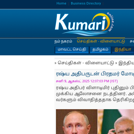
Home
Business Directory
நம் நகரம்
செய்திகள் - விளையாட்டு
ச
மாவட்ட செய்தி
தமிழகம்
இந்தியா
» செய்திகள் - விளையாட்டு » இந்தி
ரஷ்ய அதிபருடன் பிரதமர் மோடி
சனி 9, ஆகஸ்ட் 2025 12:07:03 PM (IST)
ரஷ்ய அதிபர் விளாடிமிர் புதினும் ப
முக்​கிய ஆலோ​சனை நடத்தினர். அமெ
வர்​களும் விவா​தித்​த​தாக தெரி​கிற