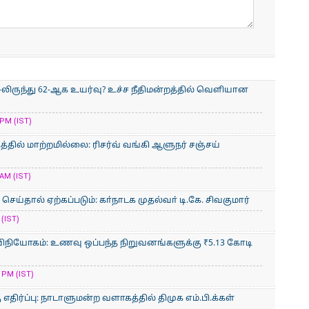
-லிருந்து 62-ஆக உயர்வு? உச்ச நீதிமன்றத்தில் வெளியான
PM (IST)
்தில் மாற்றமில்லை: ரிசர்வ் வங்கி ஆளுநர் சஞ்சய்
AM (IST)
ய்தால் ஏற்கப்படும்: கா்நாடக முதல்வா் டி.கே. சிவகுமார்
(IST)
ிநியோகம்: உணவு ஒப்பந்த நிறுவனங்களுக்கு ₹5.13 கோடி
 PM (IST)
திர்ப்பு: நாடாளுமன்ற வளாகத்தில் திமுக எம்.பி.க்கள்