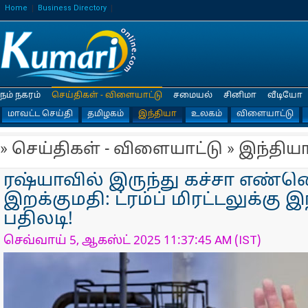
Home
Business Directory
நம் நகரம்
செய்திகள் - விளையாட்டு
சமையல்
சினிமா
வீடியோ
மாவட்ட செய்தி
தமிழகம்
இந்தியா
உலகம்
விளையாட்டு
» செய்திகள் - விளையாட்டு » இந்திய
ரஷ்யாவில் இருந்து கச்சா எண்
இறக்குமதி: ட்ரம்ப் மிரட்டலுக்கு 
பதிலடி!
செவ்வாய் 5, ஆகஸ்ட் 2025 11:37:45 AM (IST)