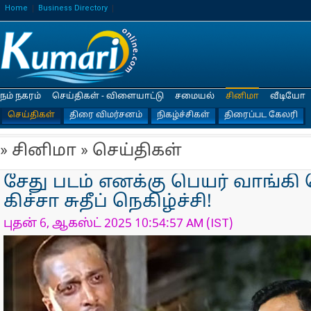
Home
Business Directory
நம் நகரம்
செய்திகள் - விளையாட்டு
சமையல்
சினிமா
வீடியோ
செய்திகள்
திரை விமர்சனம்
நிகழ்ச்சிகள்
திரைப்பட கேலரி
» சினிமா » செய்திகள்
சேது படம் எனக்கு பெயர் வாங்கி 
கிச்சா சுதீப் நெகிழ்ச்சி!
புதன் 6, ஆகஸ்ட் 2025 10:54:57 AM (IST)