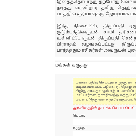
இதைத்தொடர்ந்து தற்போது வெங்கி 
நடித்து வருகிறார் தமிழ், தெல
படத்தில் சூர்யாவுக்கு ஜோடியாக 
இந்த நிலையில், திருப்பதி ஏ
குடும்பத்தினருடன் சாமி தரி
உள்ளிட்டோருடன் திருப்பதி சென்ற 
பிரசாதம் வழங்கப்பட்டது. திர
பார்த்ததும் ரசிகர்கள் அவருடன் புக
மக்கள் கருத்து
மக்கள் பதிவு செய்யும் கருத்து
வடிவமைக்கப்பட்டுள்ளது. தொழில
சிறிது காலதாமதம் ஏற்பட வாய்ப்ப
மாட்டார்கள். நாகரீகமற்ற மற்றும
பயன்படுத்துவதை தவிர்க்கும்படி 
ஆங்கிலத்தில் தட்டச்சு செய்ய Ctrl+G 
பெயர்:
கருத்து: