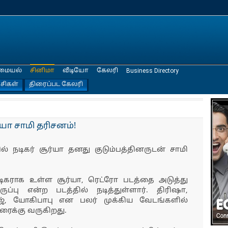
மையல்
சினிமா
வீடியோ
கேலரி
Business Directory
்சிகள்
திரைப்பட கேலரி
்யா சாமி தரிசனம்!
 நடிகர் சூர்யா தனது குடும்பத்தினருடன் சாமி
ிகராக உள்ள சூர்யா, ரெட்ரோ படத்தை அடுத்து
ப்பு என்ற படத்தில் நடித்துள்ளார். திரிஷா,
ாஜ், யோகிபாபு என பலர் முக்கிய வேடங்களில்
ிரைக்கு வருகிறது.