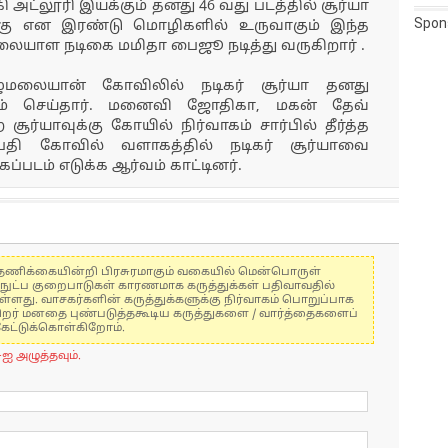
அட்லூரி இயக்கும் தனது 46 வது படத்தில் சூர்யா
Spon
ுங்கு என இரண்டு மொழிகளில் உருவாகும் இந்த
மலையாள நடிகை மமிதா பைஜூ நடித்து வருகிறார் .
ழுமலையான் கோவிலில் நடிகர் சூர்யா தனது
சனம் செய்தார். மனைவி ஜோதிகா, மகன் தேவ்
சூர்யாவுக்கு கோயில் நிர்வாகம் சார்பில் தீர்த்த
ுப்பதி கோவில் வளாகத்தில் நடிகர் சூர்யாவை
ைப்படம் எடுக்க ஆர்வம் காட்டினர்.
கள் தணிக்கையின்றி பிரசுரமாகும் வகையில் மென்பொருள்
்நுட்ப குறைபாடுகள் காரணமாக கருத்துக்கள் பதிவாவதில்
ுள்ளது. வாசகர்களின் கருத்துக்களுக்கு நிர்வாகம் பொறுப்பாக
் பிறர் மனதை புண்படுத்தகூடிய கருத்துகளை / வார்த்தைகளைப்
கேட்டுக்கொள்கிறோம்.
-ஐ அழுத்தவும்.