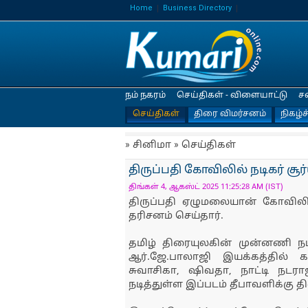
Home
Business Directory
நம் நகரம்
செய்திகள் - விளையாட்டு
ச
செய்திகள்
திரை விமர்சனம்
நிகழ்ச
» சினிமா » செய்திகள்
திருப்பதி கோவிலில் நடிகர் சூர
திங்கள் 4, ஆகஸ்ட் 2025 11:25:28 AM (IST)
திருப்பதி ஏழுமலையான் கோவிலில்
தரிசனம் செய்தார்.
தமிழ் திரையுலகின் முன்னணி நட
ஆர்.ஜே.பாலாஜி இயக்கத்தில் கரு
சுவாசிகா, ஷிவதா, நாட்டி நடர
நடித்துள்ள இப்படம் தீபாவளிக்கு த