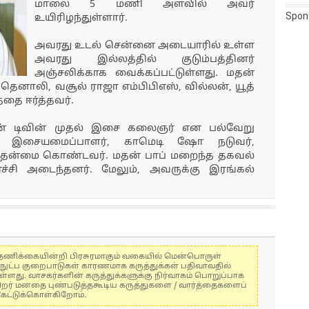
மாலை 5 மணி அளவில் அவர்
Spon
உயிரிழந்துள்ளார்.
அவரது உடல் சென்னை அடையாரில் உள்ள
அவரது இல்லத்தில் குடும்பத்தினர்
அஞ்சலிக்காக வைக்கப்பட்டுள்ளது. மதன்
தெனாலி, வசூல் ராஜா எம்பிபிஎஸ், வில்லன், யூத்
்தை ஈர்த்தவர்.
ர்ஷன் டிவின் முதல் இசை கலைஞர் என பல்வேறு
ர். இசையமைப்பாளர், காமெடி ஷோ நடுவர்,
த் தன்மை கொண்டவர். மதன் பாப் மறைந்த தகவல்
்ச்சி அடைந்தனர். மேலும், அவருக்கு இரங்கல்
கள் தணிக்கையின்றி பிரசுரமாகும் வகையில் மென்பொருள்
்நுட்ப குறைபாடுகள் காரணமாக கருத்துக்கள் பதிவாவதில்
ுள்ளது. வாசகர்களின் கருத்துக்களுக்கு நிர்வாகம் பொறுப்பாக
் பிறர் மனதை புண்படுத்தகூடிய கருத்துகளை / வார்த்தைகளைப்
கேட்டுக்கொள்கிறோம்.