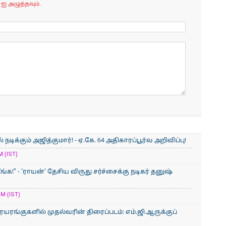
-ஐ அழுத்தவும்.
ிக்கும் அஜித்குமார்! - ஏ.கே. 64 அதிகாரப்பூர்வ அறிவிப்பு!
M (IST)
ீங்க!" - 'ராயன்' தேசிய விருது சர்ச்சைக்கு நடிகர் தனுஷ்
M (IST)
ையரங்குகளில் முதல்வரின் திரைப்படம்: எம்.ஜி.ஆருக்குப்