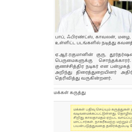
பாப், ஃபிரண்ட்ஸ், காவலன், மழை, 
உள்ளிட்ட படங்களில் நடித்து கவனத
ஏ.ஆர்.ரகுமானின் குரு, தூர்த
பெருமைகளுக்கு சொந்தக்கார
குணச்சித்திர நடிகர் என பன்முக
அறிந்து திரைத்துறையினர் அதிர
தெரிவித்து வருகின்றனர்.
மக்கள் கருத்து
மக்கள் பதிவு செய்யும் கருத்து
வடிவமைக்கப்பட்டுள்ளது. தொழில
சிறிது காலதாமதம் ஏற்பட வாய்ப்ப
மாட்டார்கள். நாகரீகமற்ற மற்றும
பயன்படுத்துவதை தவிர்க்கும்படி 