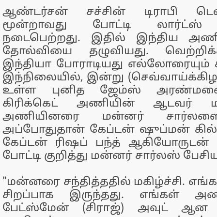
ஆண்டர்சன் சச்சின் டிராபி டெ
மூன்றாவது போட்டி லார்ட்ஸ் 
நடைபெற்றது. இதில் இந்திய அணி
தோல்வியை தழுவியது. வெற்றிக்
இந்தியா போராடியது எல்லோரையும் க
இந்நிலையில், இன்று (செவ்வாய்க்க
உள்ள புனித ஜேம்ஸ் அரண்மனை
கிரிக்கெட் அணியின் ஆடவர் மற
அணியினரை மன்னர் சார்லஸை ச
அப்போதுதான் கேப்டன் ஷுப்மன் கில
கேப்டன் ரிஷப் பந்த் ஆகியோருடன் ல
போட்டி குறித்து மன்னர் சார்லஸ் பேசிய
"மன்னரை சந்தித்ததில் மகிழ்ச்சி. எ
சிறப்பாக இருந்தது. எங்கள் அ
பேட்ஸ்மேன் (சிராஜ்) அவுட் ஆன 