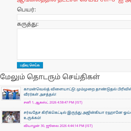
ஆங்கிலத்தில் தட்டச்சு செய்ய Ctrl+G -ஐ அ
பெயர்:
கருத்து:
மேலும் தொடரும் செய்திகள்
காமன்வெல்த் விளையாட்டு: மும்முறை தாண்டுதல் பிரிவில
வீரர்கள் அசத்தல்!
சனி 1, ஆகஸ்ட் 2026 4:59:47 PM (IST)
சர்வதேச கிரிக்கெட்டில் இருந்து அஜின்கியா ரஹானே ஓய்
உருக்கம்!
வியாழன் 30, ஜூலை 2026 4:44:14 PM (IST)