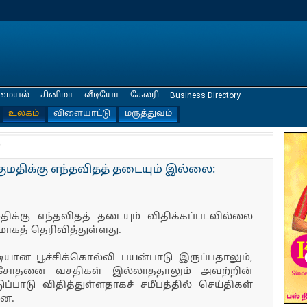
மையல்
சினிமா
வீடியோ
கேலரி
Business Directory
உலகம்
விளையாட்டு
மருத்துவம்
்
ுமதிக்கு எந்தவிதத் தடையும் இல்லை:
ிக்கு எந்தவிதத் தடையும் விதிக்கப்படவில்லை
மாகத் தெரிவித்துள்ளது.
ியான பூச்சிக்கொல்லி பயன்பாடு இருப்பதாலும்,
 சோதனை வசதிகள் இல்லாததாலும் அவற்றின்
ப்பாடு விதித்துள்ளதாகச் சமீபத்தில் செய்திகள்
ின.