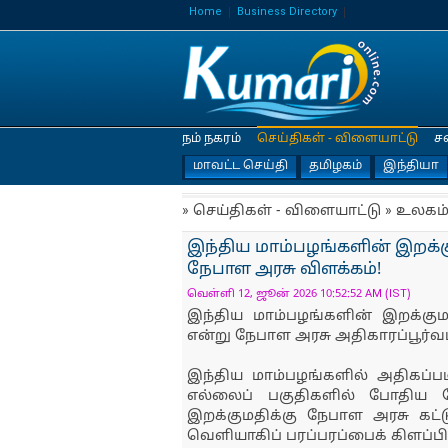
Home
Business Directory
நம் நகரம்
செய்திகள் - விளையாட்டு
ச
மாவட்ட செய்தி
தமிழகம்
இந்தியா
» செய்திகள் - விளையாட்டு » உலகம
இந்திய மாம்பழங்களின் இறக்க
நேபாள அரசு விளக்கம்!
வெள்ளி 12, ஜூன் 2026 10:52:52 AM (IST)
இந்திய மாம்பழங்களின் இறக்குமத
என்று நேபாள அரசு அதிகாரப்பூர்வ
இந்திய மாம்பழங்களில் அதிகப்பட
எல்லைப் பகுதிகளில் போதிய
இறக்குமதிக்கு நேபாள அரசு கட்டு
வெளியாகிப் பரப்பரப்பைக் கிளப்ப