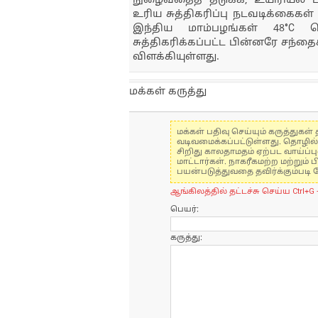
நுழைவதைத் தடுக்க, உயிரியல் பாதுகா
உரிய சுத்திகரிப்பு நடவடிக்கைகள்
இந்திய மாம்பழங்கள் 48°C வ
சுத்திகரிக்கப்பட்ட பின்னரே சந்
விளக்கியுள்ளது.
மக்கள் கருத்து
மக்கள் பதிவு செய்யும் கருத்து
வடிவமைக்கப்பட்டுள்ளது. தொழில
சிறிது காலதாமதம் ஏற்பட வாய்ப்ப
மாட்டார்கள். நாகரீகமற்ற மற்றும
பயன்படுத்துவதை தவிர்க்கும்படி 
ஆங்கிலத்தில் தட்டச்சு செய்ய Ctrl+G 
பெயர்:
கருத்து: