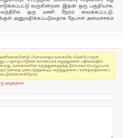
ப்புச் சட்டத்தின் (Biosecurity Regulation) கீழ்
 எடுக்கப்பட்டு வருகின்றன. இதன் ஒரு பகுதியாக,
ெந்நீரில் ஒரு மணி நேரம் வைக்கப்பட்டு,
தைக்குள் அனுமதிக்கப்படுவதாக நேபாள அமைச்சகம்
கள் தணிக்கையின்றி பிரசுரமாகும் வகையில் மென்பொருள்
்நுட்ப குறைபாடுகள் காரணமாக கருத்துக்கள் பதிவாவதில்
ுள்ளது. வாசகர்களின் கருத்துக்களுக்கு நிர்வாகம் பொறுப்பாக
் பிறர் மனதை புண்படுத்தகூடிய கருத்துகளை / வார்த்தைகளைப்
கேட்டுக்கொள்கிறோம்.
-ஐ அழுத்தவும்.