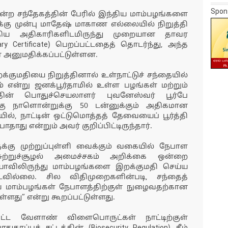
Spon
 என்ற சந்தேகத்தின் பேரில் இந்திய மாம்பழங்களை
க்கு முன்பு மாதேஷ் மாகாண எல்லையில் நிறுத்தி
்திய அதிகாரிகளிடமிருந்து முறையான தாவர
ry Certificate) பெறப்பட்டதைத் தொடர்ந்து, அந்த
் அனுமதிக்கப்பட்டுள்ளன.
்குமதியை நிறுத்தினால் உள்நாட்டுச் சந்தையில்
 என்று ஜனக்பூர்தாமில் உள்ள பழங்கள் மற்றும்
தின் பொதுச்செயலாளர் புவனேஸ்வர் பூர்பே
ாமுக்கு நாளொன்றுக்கு 50 டன்னுக்கும் அதிகமான
ல், நாட்டின் ஒட்டுமொத்தத் தேவையைப் பூர்த்தி
தாது என்றும் அவர் குறிப்பிட்டிருந்தார்.
ுக்கு முற்றுப்புள்ளி வைக்கும் வகையில் நேபாள
்றுச்சூழல் அமைச்சகம் அறிக்கை ஒன்றை
ியாவிலிருந்து மாம்பழங்களை இறக்குமதி செய்ய
ப்படவில்லை. சில விதிமுறைகளின்படி, சந்தைத்
 மாம்பழங்கள் நேபாளத்திற்குள் நுழைவதற்கான
ளது” என்று கூறப்பட்டுள்ளது.
ப்பட்ட வேளாண் விளைபொருட்கள் நாட்டிற்குள்