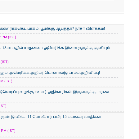
ஸ்' ராக்கெட் பாகம்: பூமிக்கு ஆபத்தா? நாசா விளக்கம்!
 PM (IST)
 18 வயதில் சாதனை : அமெரிக்​க இளைஞருக்கு குவியும்
(IST)
்தம்: அமெரிக்க அதிபர் டொனால்டு ட்ரம்ப் அறிவிப்பு!
AM (IST)
ுவெடிப்பு வழக்கு : உயர் அதிகாரிகள் இருவருக்கு மரண
IST)
குண்டு வீச்சு: 11 போலீசார் பலி, 15 பயங்கரவாதிகள்
 PM (IST)