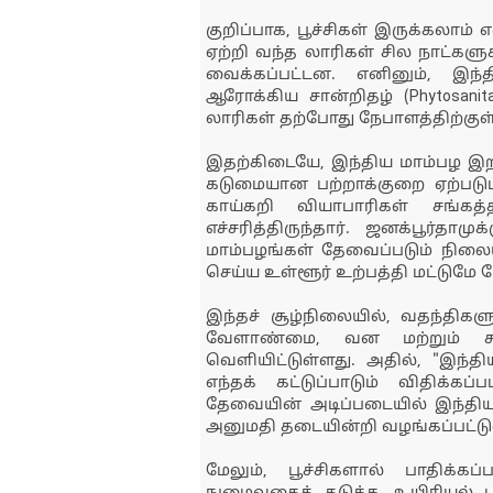
குறிப்பாக, பூச்சிகள் இருக்கலாம்
ஏற்றி வந்த லாரிகள் சில நாட்களு
வைக்கப்பட்டன. எனினும், இந
ஆரோக்கிய சான்றிதழ் (Phytosanita
லாரிகள் தற்போது நேபாளத்திற்குள
இதற்கிடையே, இந்திய மாம்பழ இறக
கடுமையான பற்றாக்குறை ஏற்படும்
காய்கறி வியாபாரிகள் சங்கத்
எச்சரித்திருந்தார். ஜனக்பூர்த
மாம்பழங்கள் தேவைப்படும் நிலையி
செய்ய உள்ளூர் உற்பத்தி மட்டுமே போ
இந்தச் சூழ்நிலையில், வதந்திகள
வேளாண்மை, வன மற்றும் சுற
வெளியிட்டுள்ளது. அதில், "இந்த
எந்தக் கட்டுப்பாடும் விதிக்க
தேவையின் அடிப்படையில் இந்திய
அனுமதி தடையின்றி வழங்கப்பட்டுள்
மேலும், பூச்சிகளால் பாதிக்க