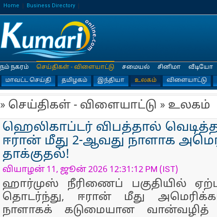
Home
Business Directory
நம் நகரம்
செய்திகள் - விளையாட்டு
சமையல்
சினிமா
வீடியோ
மாவட்ட செய்தி
தமிழகம்
இந்தியா
உலகம்
விளையாட்டு
» செய்திகள் - விளையாட்டு » உலகம்
ஹெலிகாப்டர் விபத்தால் வெடித்
ஈரான் மீது 2-ஆவது நாளாக அமெர
தாக்குதல்!
வியாழன் 11, ஜூன் 2026 12:31:12 PM (IST)
ஹார்முஸ் நீரிணைப் பகுதியில் ஏற
தொடர்ந்து, ஈரான் மீது அமெரிக
நாளாகக் கடுமையான வான்வழித் 