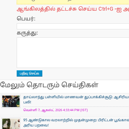
ஆங்கிலத்தில் தட்டச்சு செய்ய Ctrl+G -ஐ அ
பெயர்:
கருத்து:
மேலும் தொடரும் செய்திகள்
தாய்லாந்து பள்ளியில் மாணவன் துப்பாக்கிச்சூடு: ஆசிரிய
பலி!
வெள்ளி 7, ஆகஸ்ட் 2026 4:33:44 PM (IST)
95 ஆண்டுகால வரலாற்றில் முதன்முறை: பிரிட்டன் பூங்
அரிய பறவை!