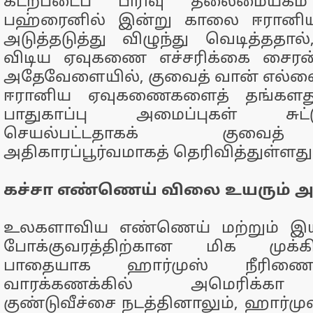
கடற்படைப் பிரிவு தலைமையகம்
பஹ்ரைனில் இன்று காலை ஈரானி
அடுத்தடுத்து விழுந்து வெடித்ததால
விடிய ஏவுகணை எச்சரிக்கை சைரன
அதேவேளையில், குவைத் வான் எல்லை
ஈரானிய ஏவுகணைகளைத் தங்களது
பாதுகாப்பு அமைப்புகள் சுட்ட
செயல்பட்டதாகக் குவைத
அதிகாரப்பூர்வமாகத் தெரிவித்துள்ளது
கச்சா எண்ணெய் விலை உயரும் அ
உலகளாவிய எண்ணெய் மற்றும் இய
போக்குவரத்திற்கான மிக முக்
பாதையாக ஹார்முஸ் நீரிணை 
வாரக்கணக்கில் அமெரிக்க
குண்டுவீச்சை நடத்தினாலும், ஹார்ம