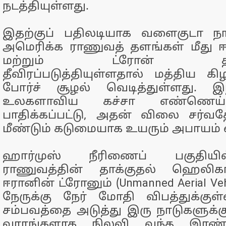
நடத்தியுள்ளது.
இதற்குப் பதிலடியாக வளைகுடா ந
அமெரிக்க ராணுவத் தளங்கள் மீது
மற்றும் ட்ரோன் தாக்க
தீவிரப்படுத்தியுள்ளதால் மத்திய கிழ
போர்ச் சூழல் வெடித்துள்ளது. 
உலகளாவிய கச்சா எண்ணெய்
பாதிக்கப்பட்டு, அதன் விலை சர்வத
மீண்டும் கடுமையாக உயரும் அபாயம் ஏ
ஹார்முஸ் நீரிணைப் பகுதியி
ராணுவத்தின் தாக்குதல் ஹெலிகாப
ஈரானின் ட்ரோனும் (Unmanned Aerial Ve
நேருக்கு நேர் மோதி விபத்துக்குள
சம்பவத்தை அடுத்து இரு நாடுகளுக
வாரங்களாக நிலவி வந்த இரண