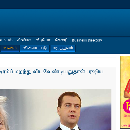
மையல்
சினிமா
வீடியோ
கேலரி
Business Directory
உலகம்
விளையாட்டு
மருத்துவம்
்
ம்ப் மறந்து விட வேண்டியதுதான் : ரஷிய