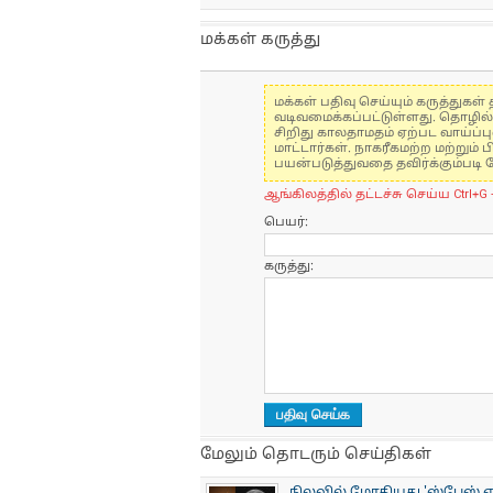
மக்கள் கருத்து
மக்கள் பதிவு செய்யும் கருத்து
வடிவமைக்கப்பட்டுள்ளது. தொழில
சிறிது காலதாமதம் ஏற்பட வாய்ப்ப
மாட்டார்கள். நாகரீகமற்ற மற்றும
பயன்படுத்துவதை தவிர்க்கும்படி 
ஆங்கிலத்தில் தட்டச்சு செய்ய Ctrl+G 
பெயர்:
கருத்து:
மேலும் தொடரும் செய்திகள்