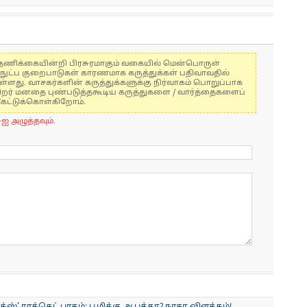
கள் தணிக்கையின்றி பிரசுரமாகும் வகையில் மென்பொருள்
்நுட்ப குறைபாடுகள் காரணமாக கருத்துக்கள் பதிவாவதில்
ுள்ளது. வாசகர்களின் கருத்துக்களுக்கு நிர்வாகம் பொறுப்பாக
் பிறர் மனதை புண்படுத்தகூடிய கருத்துகளை / வார்த்தைகளைப்
கேட்டுக்கொள்கிறோம்.
-ஐ அழுத்தவும்.