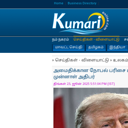
Home
Business Directory
நம் நகரம்
செய்திகள் - விளையாட்டு
ச
மாவட்ட செய்தி
தமிழகம்
இந்தியா
» செய்திகள் - விளையாட்டு » உலகம
அமைதிக்கான நோபல் பரிசை டிர
முன்னாள் அதிபர்
திங்கள் 23, ஜூன் 2025 5:51:04 PM (IST)