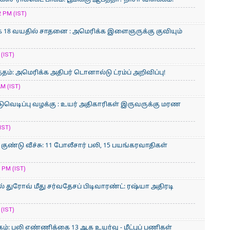
ஸ்' ராக்கெட் பாகம்: பூமிக்கு ஆபத்தா? நாசா விளக்கம்!
 PM (IST)
 18 வயதில் சாதனை : அமெரிக்​க இளைஞருக்கு குவியும்
(IST)
்தம்: அமெரிக்க அதிபர் டொனால்டு ட்ரம்ப் அறிவிப்பு!
AM (IST)
ுவெடிப்பு வழக்கு : உயர் அதிகாரிகள் இருவருக்கு மரண
IST)
குண்டு வீச்சு: 11 போலீசார் பலி, 15 பயங்கரவாதிகள்
 PM (IST)
 துரோவ் மீது சர்வதேசப் பிடிவாரண்ட்: ரஷ்யா அதிரடி
(IST)
ம்: பலி எண்ணிக்கை 13 ஆக உயர்வு - மீட்புப் பணிகள்