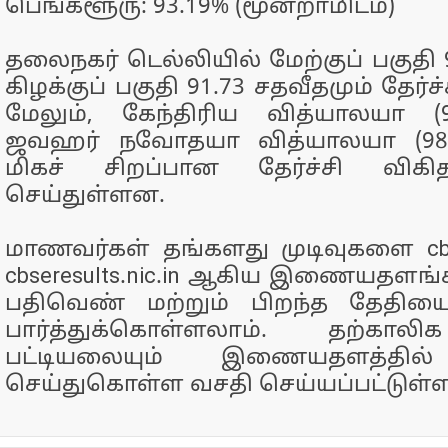
பெங்களூரு: 93.19% (மூன்றாமிடம்)
தலைநகர் டெல்லியில் மேற்குப் பகுதி 9
கிழக்குப் பகுதி 91.73 சதவீதமும் தேர்
மேலும், கேந்திரிய வித்யாலயா (9
ஜவஹர் நவோதயா வித்யாலயா (98.4
மிகச் சிறப்பான தேர்ச்சி விகி
செய்துள்ளன.
மாணவர்கள் தங்களது முடிவுகளை cbse.
cbseresults.nic.in ஆகிய இணையதளங்
பதிவெண் மற்றும் பிறந்த தேதியைக் 
பார்த்துக்கொள்ளலாம். தற்கால
பட்டியலையும் இணையதளத்தில் 
செய்துகொள்ள வசதி செய்யப்பட்டுள்ள