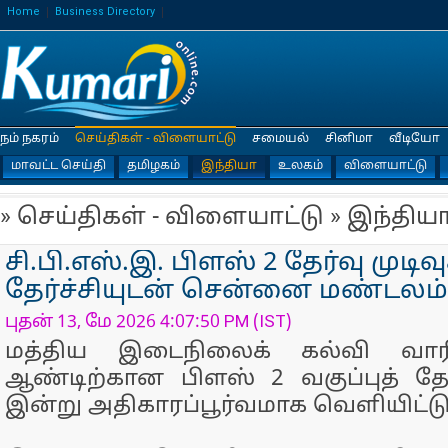
Home
Business Directory
நம் நகரம்
செய்திகள் - விளையாட்டு
சமையல்
சினிமா
வீடியோ
மாவட்ட செய்தி
தமிழகம்
இந்தியா
உலகம்
விளையாட்டு
» செய்திகள் - விளையாட்டு » இந்திய
சி.பி.எஸ்.இ. பிளஸ் 2 தேர்வு முடிவ
தேர்ச்சியுடன் சென்னை மண்டலம் 
புதன் 13, மே 2026 4:07:50 PM (IST)
மத்திய இடைநிலைக் கல்வி வாரி
ஆண்டிற்கான பிளஸ் 2 வகுப்புத் தே
இன்று அதிகாரப்பூர்வமாக வெளியிட்ட