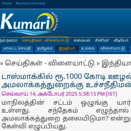
Home
Business Directory
நம் நகரம்
செய்திகள் - விளையாட்டு
சமையல்
சினிமா
வீடியோ
மாவட்ட செய்தி
தமிழகம்
இந்தியா
உலகம்
விளையாட்டு
» செய்திகள் - விளையாட்டு » இந்திய
டாஸ்மாக்கில் ரூ.1000 கோடி ஊழல்
அமலாக்கத்துறைக்கு உச்சநீதிமன
செவ்வாய் 14, அக்டோபர் 2025 5:38:15 PM (IST)
மாநிலத்தின் சட்டம் ஒழுங்கு யார் க
உள்ளது. சந்தேகம் எழுந்தா
அமலாக்கத்துறை தலையிடுமா? என்று 
கேள்வி எழுப்பியது.