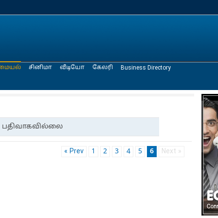
மையல்
சினிமா
வீடியோ
கேலரி
Business Directory
பதிவாகவில்லை
« Prev
1
2
3
4
5
6
Next »