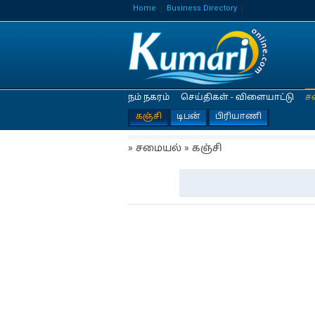
Home
Business Directory
நம் நகரம்
செய்திகள் - விளையாட்டு
ச
கஞ்சி
டிபன்
பிரியாணி
» சமையல் » கஞ்சி