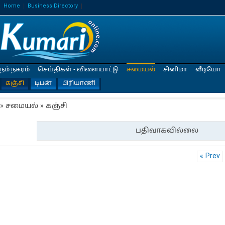
Home
Business Directory
நம் நகரம்
செய்திகள் - விளையாட்டு
சமையல்
சினிமா
வீடியோ
கஞ்சி
டிபன்
பிரியாணி
» சமையல் » கஞ்சி
பதிவாகவில்லை
« Prev