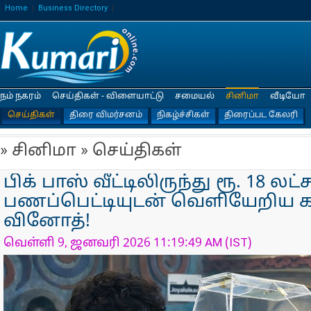
Home
Business Directory
நம் நகரம்
செய்திகள் - விளையாட்டு
சமையல்
சினிமா
வீடியோ
செய்திகள்
திரை விமர்சனம்
நிகழ்ச்சிகள்
திரைப்பட கேலரி
» சினிமா » செய்திகள்
பிக் பாஸ் வீட்டிலிருந்து ரூ. 18 லட்ச
பணப்பெட்டியுடன் வெளியேறிய 
வினோத்!
வெள்ளி 9, ஜனவரி 2026 11:19:49 AM (IST)