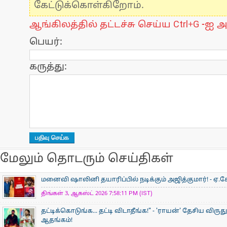
கேட்டுக்கொள்கிறோம்.
ஆங்கிலத்தில் தட்டச்சு செய்ய Ctrl+G -ஐ அ
பெயர்:
கருத்து:
மேலும் தொடரும் செய்திகள்
மனைவி ஷாலினி தயாரிப்பில் நடிக்கும் அஜித்குமார்! - ஏ.கே
திங்கள் 3, ஆகஸ்ட் 2026 7:58:11 PM (IST)
தட்டிக்கொடுங்க... தட்டி விடாதீங்க!" - 'ராயன்' தேசிய விருத
ஆதங்கம்!