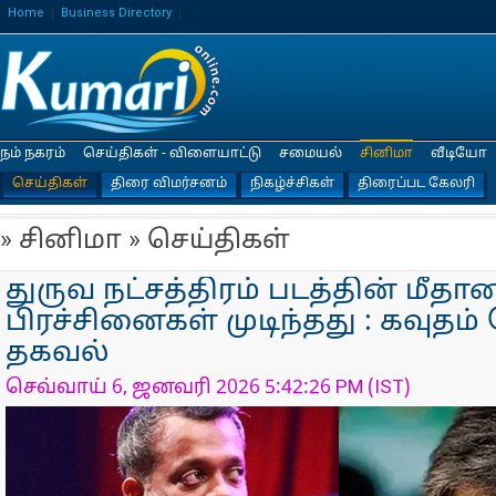
Home
Business Directory
நம் நகரம்
செய்திகள் - விளையாட்டு
சமையல்
சினிமா
வீடியோ
செய்திகள்
திரை விமர்சனம்
நிகழ்ச்சிகள்
திரைப்பட கேலரி
» சினிமா » செய்திகள்
துருவ நட்சத்திரம் படத்தின் மீதா
பிரச்சினைகள் முடிந்தது : கவுதம
தகவல்
செவ்வாய் 6, ஜனவரி 2026 5:42:26 PM (IST)