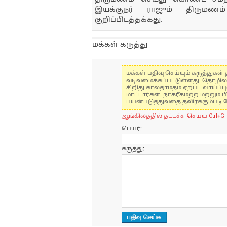
இயக்குநர் ராஜும் திருமணம
குறிப்பிடத்தக்கது.
மக்கள் கருத்து
மக்கள் பதிவு செய்யும் கருத்து
வடிவமைக்கப்பட்டுள்ளது. தொழில
சிறிது காலதாமதம் ஏற்பட வாய்ப்ப
மாட்டார்கள். நாகரீகமற்ற மற்றும
பயன்படுத்துவதை தவிர்க்கும்படி 
ஆங்கிலத்தில் தட்டச்சு செய்ய Ctrl+G 
பெயர்:
கருத்து: