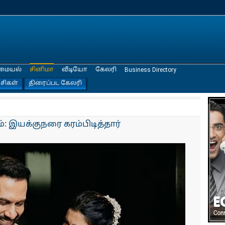
மையல்
சினிமா
வீடியோ
கேலரி
Business Directory
்சிகள்
திரைப்பட கேலரி
: இயக்குநரை கரம்பிடித்தார்