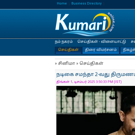
Home
Business Directory
நம் நகரம்
செய்திகள் - விளையாட்டு
ச
செய்திகள்
திரை விமர்சனம்
நிகழ்ச
» சினிமா » செய்திகள்
நடிகை சமந்தா 2-வது திருமணம்
திங்கள் 1, டிசம்பர் 2025 3:50:33 PM (IST)