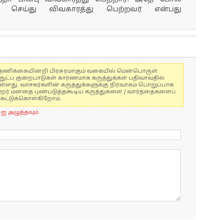
் செய்து விவகாரத்து பெற்றவர் என்பது
கள் தணிக்கையின்றி பிரசுரமாகும் வகையில் மென்பொருள்
்நுட்ப குறைபாடுகள் காரணமாக கருத்துக்கள் பதிவாவதில்
ுள்ளது. வாசகர்களின் கருத்துக்களுக்கு நிர்வாகம் பொறுப்பாக
் பிறர் மனதை புண்படுத்தகூடிய கருத்துகளை / வார்த்தைகளைப்
கேட்டுக்கொள்கிறோம்.
-ஐ அழுத்தவும்.