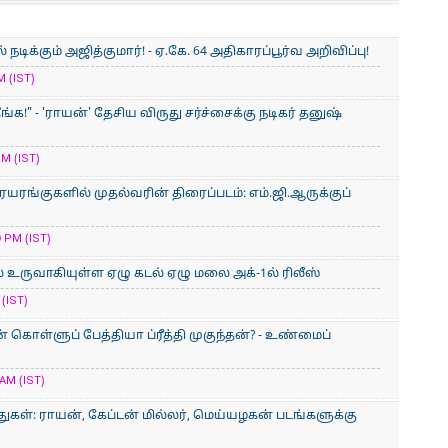
ிக்கும் அஜித்குமார்! - ஏ.கே. 64 அதிகாரப்பூர்வ அறிவிப்பு!
M (IST)
ீங்க!" - 'ராயன்' தேசிய விருது சர்ச்சைக்கு நடிகர் தனுஷ்
M (IST)
ையரங்குகளில் முதல்வரின் திரைப்படம்: எம்.ஜி.ஆருக்குப்
 PM (IST)
் உருவாகியுள்ள ஏழு கடல் ஏழு மலை அக்-1ல் ரிலீஸ்
(IST)
ொள்ளுப் பேத்தியா ப்ரீத்தி முகுந்தன்? - உண்மைப்
AM (IST)
ுகள்: ராயன், கேப்டன் மில்லர், மெய்யழகன் படங்களுக்கு