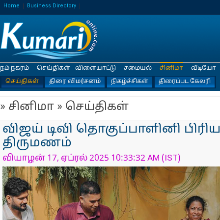
Home
Business Directory
நம் நகரம்
செய்திகள் - விளையாட்டு
சமையல்
சினிமா
வீடியோ
செய்திகள்
திரை விமர்சனம்
நிகழ்ச்சிகள்
திரைப்பட கேலரி
» சினிமா » செய்திகள்
விஜய் டிவி தொகுப்பாளினி பிரியங
திருமணம்
வியாழன் 17, ஏப்ரல் 2025 10:33:32 AM (IST)