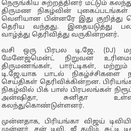
நெருங்கிய சுற்றத்தினர் மட்டும் கல
திருமண நிகழ்வின் புகைப்படங்கள
வெளியான பின்னரே இது குறித்து ப
தெரிய வந்தது. இதையடுத்து பலர
வாழ்த்து தெரிவித்து வருகின்றனர்.
வசி ஒரு பிரபல டி.ஜே. (DJ) மற
மேனேஜ்மென்ட் நிறுவன உரிமைய
திருமணங்கள், பார்ட்டிகள், மற்றும்
டி.ஜே.யாக பாடல் நிகழ்ச்சிகளை 
செய்திகள் தெரிவிக்கின்றன. பிரியங
நிகழ்வில் பிக் பாஸ் பிரபலங்கள் நிரூப
அன்ஷிதா, சுனிதா உள்ள
கலந்துகொண்டுள்ளனர்.
முன்னதாக, பிரியங்கா விஜய் டிவிய
முன்னர், சன் டிவி, ஜீ தமிழ், சுட்டி ட