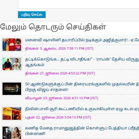
மேலும் தொடரும் செய்திகள்
மனைவி ஷாலினி தயாரிப்பில் நடிக்கும் அஜித்குமார்! - ஏ.கே
திங்கள் 3, ஆகஸ்ட் 2026 7:58:11 PM (IST)
தட்டிக்கொடுங்க... தட்டி விடாதீங்க!" - 'ராயன்' தேசிய விருத
ஆதங்கம்!
திங்கள் 27, ஜூலை 2026 4:53:22 PM (IST)
50 ஆண்டுகளுக்குப் பின் திரையரங்குகளில் முதல்வரின் திர
பிறகு விஜய் சாதனை!
வியாழன் 23, ஜூலை 2026 4:51:10 PM (IST)
நிவின்பாலி-சூரி கூட்டணியில் உருவாகியுள்ள ஏழு கடல் ஏழ
புதன் 22, ஜூலை 2026 5:54:13 PM (IST)
கணித மேதை ராமானுஜத்தின் கொள்ளுப் பேத்தியா ப்ரீத்தி
பின்னணி