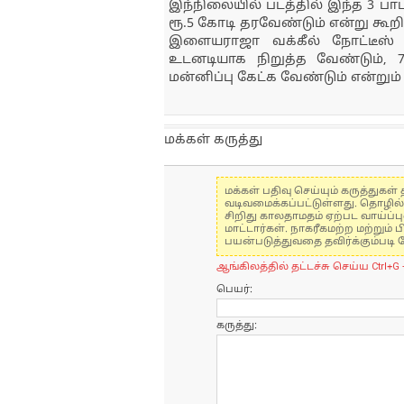
இந்நிலையில் படத்தில் இந்த 3 ப
ரூ.5 கோடி தரவேண்டும் என்று கூறி 
இளையராஜா வக்கீல் நோட்டீஸ் அ
உடனடியாக நிறுத்த வேண்டும், 7
மன்னிப்பு கேட்க வேண்டும் என்றும் 
மக்கள் கருத்து
மக்கள் பதிவு செய்யும் கருத்து
வடிவமைக்கப்பட்டுள்ளது. தொழில
சிறிது காலதாமதம் ஏற்பட வாய்ப்ப
மாட்டார்கள். நாகரீகமற்ற மற்றும
பயன்படுத்துவதை தவிர்க்கும்படி 
ஆங்கிலத்தில் தட்டச்சு செய்ய Ctrl+G 
பெயர்:
கருத்து: