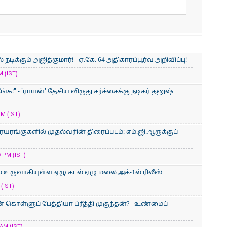
ிக்கும் அஜித்குமார்! - ஏ.கே. 64 அதிகாரப்பூர்வ அறிவிப்பு!
M (IST)
ீங்க!" - 'ராயன்' தேசிய விருது சர்ச்சைக்கு நடிகர் தனுஷ்
M (IST)
ையரங்குகளில் முதல்வரின் திரைப்படம்: எம்.ஜி.ஆருக்குப்
 PM (IST)
் உருவாகியுள்ள ஏழு கடல் ஏழு மலை அக்-1ல் ரிலீஸ்
(IST)
ொள்ளுப் பேத்தியா ப்ரீத்தி முகுந்தன்? - உண்மைப்