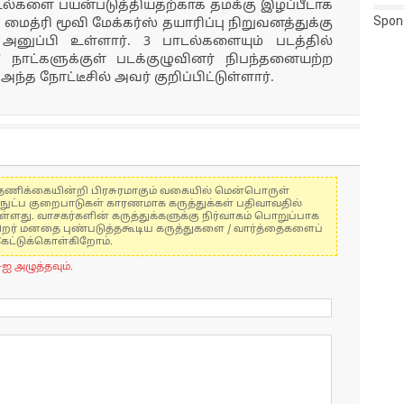
ாடல்களை பயன்படுத்தியதற்காக தமக்கு இழப்பீடாக
Spon
மைத்ரி மூவி மேக்கர்ஸ் தயாரிப்பு நிறுவனத்துக்கு
னுப்பி உள்ளார். 3 பாடல்களையும் படத்தில்
 நாட்களுக்குள் படக்குழுவினர் நிபந்தனையற்ற
அந்த நோட்டீசில் அவர் குறிப்பிட்டுள்ளார்.
கள் தணிக்கையின்றி பிரசுரமாகும் வகையில் மென்பொருள்
்நுட்ப குறைபாடுகள் காரணமாக கருத்துக்கள் பதிவாவதில்
ுள்ளது. வாசகர்களின் கருத்துக்களுக்கு நிர்வாகம் பொறுப்பாக
் பிறர் மனதை புண்படுத்தகூடிய கருத்துகளை / வார்த்தைகளைப்
கேட்டுக்கொள்கிறோம்.
-ஐ அழுத்தவும்.