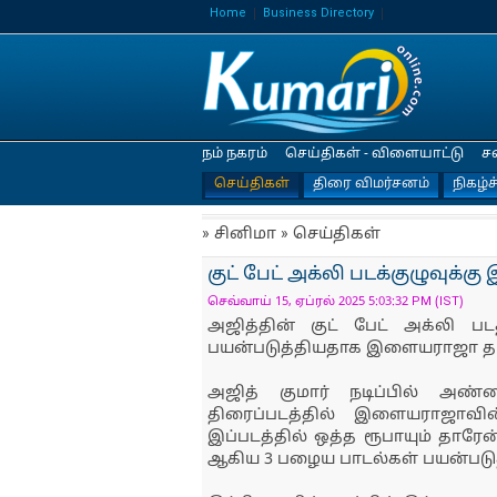
Home
Business Directory
நம் நகரம்
செய்திகள் - விளையாட்டு
ச
செய்திகள்
திரை விமர்சனம்
நிகழ்ச
» சினிமா » செய்திகள்
குட் பேட் அக்லி படக்குழுவுக்
செவ்வாய் 15, ஏப்ரல் 2025 5:03:32 PM (IST)
அஜித்தின் குட் பேட் அக்லி 
பயன்படுத்தியதாக இளையராஜா தரப்ப
அஜித் குமார் நடிப்பில் அண
திரைப்படத்தில் இளையராஜாவின
இப்படத்தில் ஒத்த ரூபாயும் தா
ஆகிய 3 பழைய பாடல்கள் பயன்படுத