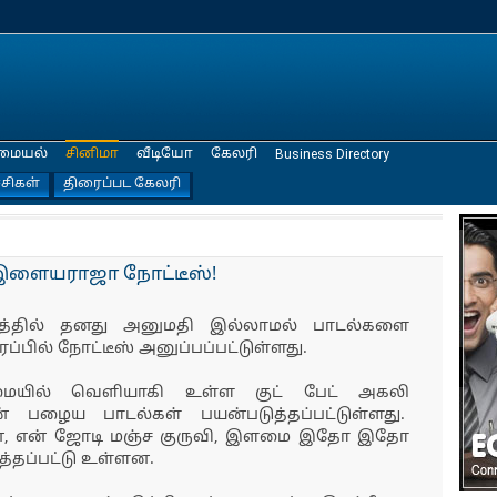
மையல்
சினிமா
வீடியோ
கேலரி
Business Directory
்சிகள்
திரைப்பட கேலரி
கு இளையராஜா நோட்டீஸ்!
படத்தில் தனது அனுமதி இல்லாமல் பாடல்களை
ில் நோட்டீஸ் அனுப்பப்பட்டுள்ளது.
்மையில் வெளியாகி உள்ள குட் பேட் அகலி
் பழைய பாடல்கள் பயன்படுத்தப்பட்டுள்ளது.
ரேன், என் ஜோடி மஞ்ச குருவி, இளமை இதோ இதோ
்தப்பட்டு உள்ளன.