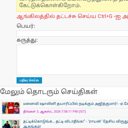
கேட்டுக்கொள்கிறோம்.
ஆங்கிலத்தில் தட்டச்சு செய்ய Ctrl+G -ஐ அ
பெயர்:
கருத்து:
மேலும் தொடரும் செய்திகள்
மனைவி ஷாலினி தயாரிப்பில் நடிக்கும் அஜித்குமார்! - ஏ.கே
திங்கள் 3, ஆகஸ்ட் 2026 7:58:11 PM (IST)
தட்டிக்கொடுங்க... தட்டி விடாதீங்க!" - 'ராயன்' தேசிய விருத
ஆதங்கம்!