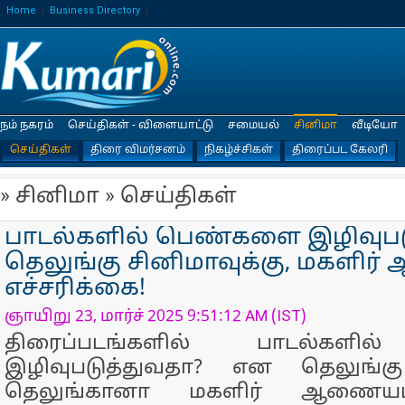
Home
Business Directory
நம் நகரம்
செய்திகள் - விளையாட்டு
சமையல்
சினிமா
வீடியோ
செய்திகள்
திரை விமர்சனம்
நிகழ்ச்சிகள்
திரைப்பட கேலரி
» சினிமா » செய்திகள்
பாடல்களில் பெண்களை இழிவுபட
தெலுங்கு சினிமாவுக்கு, மகளி
எச்சரிக்கை!
ஞாயிறு 23, மார்ச் 2025 9:51:12 AM (IST)
திரைப்படங்களில் பாடல்கள
இழிவுபடுத்துவதா? என தெலுங்கு 
தெலுங்கானா மகளிர் ஆணையம்