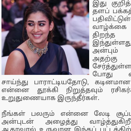
இது குறித
தளப் பக்க
பதிவிட்டு
வாழ்க்கை 
திறந்த 
இந்துள்
அன்பும்
அதற்
சேர்த்துள்
போது எ
சாய்ந்து பாராட்டியதோடு, கடினமா
என்னை தூக்கி நிறுத்தவும் ரசிகர
உறுதுணையாக இருந்தீர்கள்.
நீங்கள் பலரும் என்னை லேடி சூப்பர
அன்புடன் அழைத்து வாழ்த்துகிறீ
ஆதரவால் உருவான இந்தப் பட்டத்திற்க