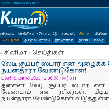
Home
Business Directory
நம் நகரம்
செய்திகள் - விளையாட்டு
சமையல்
சினிமா
வீடியோ
செய்திகள்
திரை விமர்சனம்
நிகழ்ச்சிகள்
திரைப்பட கேலரி
» சினிமா » செய்திகள்
லேடி சூப்பர் ஸ்டார் என அழைக்க
நயன்தாரா வேண்டுகோள்!
புதன் 5, மார்ச் 2025 12:30:08 PM (IST)
தன்னை லேடி சூப்பர் ஸ்டார் எ
வேண்டாம் என ரசிகர்கள், மீடிய
நயன்தாரா வேண்டுகோள் விடுத்துள்ளா