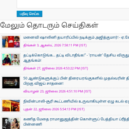
மேலும் தொடரும் செய்திகள்
மனைவி ஷாலினி தயாரிப்பில் நடிக்கும் அஜித்குமார்! - ஏ.கே
திங்கள் 3, ஆகஸ்ட் 2026 7:58:11 PM (IST)
தட்டிக்கொடுங்க... தட்டி விடாதீங்க!" - 'ராயன்' தேசிய விருத
ஆதங்கம்!
திங்கள் 27, ஜூலை 2026 4:53:22 PM (IST)
50 ஆண்டுகளுக்குப் பின் திரையரங்குகளில் முதல்வரின் திர
பிறகு விஜய் சாதனை!
வியாழன் 23, ஜூலை 2026 4:51:10 PM (IST)
நிவின்பாலி-சூரி கூட்டணியில் உருவாகியுள்ள ஏழு கடல் ஏழ
புதன் 22, ஜூலை 2026 5:54:13 PM (IST)
கணித மேதை ராமானுஜத்தின் கொள்ளுப் பேத்தியா ப்ரீத்தி
பின்னணி