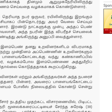
க்காகத் தினமும் ஆறுமுகநேரியிலிருந்து
Spon
யணம் செய்வதை வழக்கமாகக் கொண்டுள்ளார்.
ெரியாத நபர் ஒருவர், ரயிலிலிருந்து இறங்கும்
ியாகப் பின்தொடர்ந்து அவர் வேலை செய்யும்
ர். இரண்டு நாட்களுக்கு முன்பு, அந்தப் பெண்
ாவலாளி, அந்த நபரின் இந்த விபரீதச் செயலைக்
ித்து அங்கிருந்து அனுப்பி வைத்துள்ளார்.
ந்த இளம்பெண் தனது உறவினர்களிடம் விபரமாகத்
, நேற்று முன்தினம் அப்பெண்ணின் உறவினர்களும்
பாளையங்கோட்டைக்கு வந்து கண்காணிப்பில்
நபர், வழக்கம்போல இளம்பெண்ணை அத்துமீறிப்
 தொல்லை கொடுத்ததாகக் கூறப்படுகிறது.
னர்கள் மற்றும் அங்கிருந்தவர்கள் அந்த நபரைச்
கொடுத்தனர். பின்னர், அவரைப் பாளையங்கோட்டைப்
ாளையம் போலீஸ் நிலையத்தில் கொண்டு சென்று
ார் நடத்திய முதற்கட்ட விசாரணையில், பிடிபட்ட
ரி மூலைக்கரைப்பட்டியைச் சேர்ந்த சுரேஷ் (38)