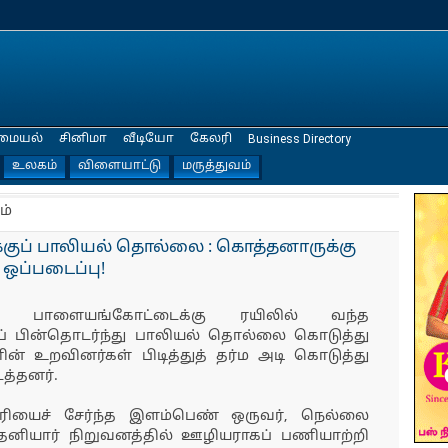
மையல்
சினிமா
வீடியோ
கேலரி
Business Directory
உலகம்
விளையாட்டு
மருத்துவம்
ம்
குப் பாலியல் தொல்லை : கொத்தனாருக்கு
 ஒப்படைப்பு!
ருந்து பாளையங்கோட்டைக்கு ரயிலில் வந்த
் பின்தொடர்ந்து பாலியல் தொல்லை கொடுத்து
 உறவினர்கள் பிடித்துத் தர்ம அடி கொடுத்து
த்தனர்.
நேரியைச் சேர்ந்த இளம்பெண் ஒருவர், நெல்லை
னியார் நிறுவனத்தில் ஊழியராகப் பணியாற்றி