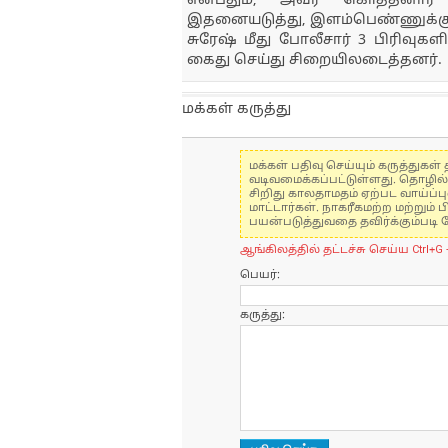
என்பதும், அவர் கொத்தனார்
இதனையடுத்து, இளம்பெண்ணுக்குப
சுரேஷ் மீது போலீசார் 3 பிரிவுகள
கைது செய்து சிறையிலடைத்தனர்.
மக்கள் கருத்து
மக்கள் பதிவு செய்யும் கருத்து
வடிவமைக்கப்பட்டுள்ளது. தொழில
சிறிது காலதாமதம் ஏற்பட வாய்ப்ப
மாட்டார்கள். நாகரீகமற்ற மற்றும
பயன்படுத்துவதை தவிர்க்கும்படி 
ஆங்கிலத்தில் தட்டச்சு செய்ய Ctrl+G 
பெயர்:
கருத்து: