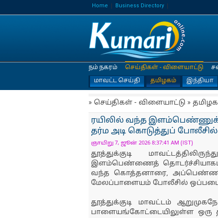
Home
Business Directory
நம் நகரம்
செய்திகள் - விளையாட்டு
ச
மாவட்ட செய்தி
தமிழகம்
இந்தியா
» செய்திகள் - விளையாட்டு » தமிழக
ரயிலில் வந்த இளம்பெண்ணுக்
தர்ம அடி கொடுத்துப் போலீசில்
ஞாயிறு 7, ஜூன் 2026 8:37:41 AM (IST)
தூத்துக்குடி மாவட்டத்திலி
இளம்பெண்ணைத் தொடர்ச்சியாகப
வந்த கொத்தனாரை, அப்பெண்ணின்
மேலப்பாளையம் போலீசில் ஒப்படை
தூத்துக்குடி மாவட்டம் ஆறுமுக
பாளையங்கோட்டையிலுள்ள ஒரு த