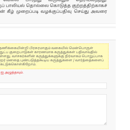
 வேலை பார்த்து வருவதும் தெரியவந்தது.
் பாலியல் தொல்லை கொடுத்த குற்றத்திற்காகச்
ின் கீழ் முறைப்படி வழக்குப்பதிவு செய்து அவரை
கள் தணிக்கையின்றி பிரசுரமாகும் வகையில் மென்பொருள்
்நுட்ப குறைபாடுகள் காரணமாக கருத்துக்கள் பதிவாவதில்
ுள்ளது. வாசகர்களின் கருத்துக்களுக்கு நிர்வாகம் பொறுப்பாக
் பிறர் மனதை புண்படுத்தகூடிய கருத்துகளை / வார்த்தைகளைப்
கேட்டுக்கொள்கிறோம்.
-ஐ அழுத்தவும்.