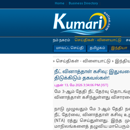
Home
Business Directory
நம் நகரம்
செய்திகள் - விளையாட்டு
ச
மாவட்ட செய்தி
தமிழகம்
இந்தியா
» செய்திகள் - விளையாட்டு » இந்தி
நீட் வினாத்தாள் கசிவு: இதுவ
திடுக்கிடும் தகவல்கள்!
புதன் 13, மே 2026 3:34:06 PM (IST)
மே 3-ஆம் தேதி நீட் தேர்வு தொடங்
வினாத்தாள் கசிந்துள்ளது விசார
நாடு முழுவதும் மே 3-ஆம் தேதி 
நீட் தேர்வை, வினாத்தாள் கசிவு உ
(NTA) ரத்து செய்துள்ளது. இந்
மாநிலங்களைத் தழுவிய மாபெரும் 