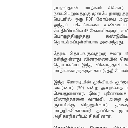
ராஜஸ்தான் மாநிலம் சிக்கார்
நடைபெறுவதற்கு முன்பே தனது தந்த
பெயரில் ஒரு PDF கோப்பை அனுப்ப
அந்தப் பக்கங்களை உண்மையான 
வேதியியலில் 45 கேள்விகளும், உயி
பொருந்திருந்தது கண்டுப
தொடக்கப்புள்ளியாக அமைந்தது.
தேர்வு தொடங்குவதற்கு சுமார் 
கசிந்துள்ளது விசாரணையில் தெரி
தொடங்கிய இந்த வினாத்தாள் கச
மாநிலங்களுக்குக் காட்டுத்தீ போலப
இந்த மோசடியின் முக்கியக் குற்றவ
கைர்னார் (30) என்ற ஆயுர்வேத
செய்துள்ளனர். இவர் புனேவைச் ச
வினாத்தாளை வாங்கி, அதை ஹரி
ரூபாய்க்கு விற்றுள்ளார். த
மாற்றிக்கொண்டு தப்பிக்க மு
அதிகாரிகளிடம் சிக்கினார்.