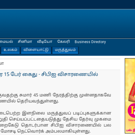
மையல்
சினிமா
வீடியோ
கேலரி
Business Directory
உலகம்
விளையாட்டு
மருத்துவம்
யா
ரை 15 பேர் கைது - சிபிஐ விசாரணையில்
குவதற்கு சுமார் 45 மணி நேரத்திற்கு முன்னதாகவே
ணையில் தெரியவந்துள்ளது.
நடைபெற்ற இளநிலை மருத்துவப் படிப்புகளுக்கான
றுதி செய்யப்பட்டதையடுத்து தேசிய தேர்வு முகமை
த முறைகேடு தொடர்பான சிபிஐ விசாரணையில் பல
மோசடி நெட்வொர்க் அம்பலமாகியுள்ளது.