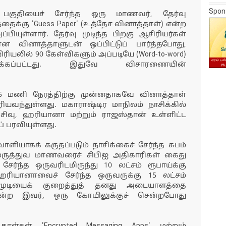
Spon
 பகுதியைச் சேர்ந்த ஒரு மாணவர், தேர்வு
ைக்கு 'Guess Paper' (உத்தேச வினாத்தாள்) என்ற
ியுள்ளார். தேர்வு முடிந்த பிறகு ஆசிரியர்கள்
வினாத்தாளுடன் ஒப்பிட்டுப் பார்த்தபோது,
ரியலில் 90 கேள்விகளும் அப்படியே (Word-to-word)
ிடிக்கப்பட்டது. இதுவே விசாரணையின்
45 மணி நேரத்திற்கு முன்னதாகவே வினாத்தாள்
யவந்துள்ளது. மகாராஷ்டிர மாநிலம் நாசிக்கில்
ிவு, ஹரியானா மற்றும் ராஜஸ்தான் உள்ளிட்ட
் பரவியுள்ளது.
ாளியாகக் கருதப்படும் நாசிக்கைச் சேர்ந்த சுபம்
 மருத்துவ மாணவரைச் சிபிஐ அதிகாரிகள் கைது
ேர்ந்த ஒருவரிடமிருந்து 10 லட்சம் ரூபாய்க்கு
யானாவைச் சேர்ந்த ஒருவருக்கு 15 லட்சம்
லைமுடியைக் குறைத்துத் தனது அடையாளத்தை
யன்ற இவர், ஒரு கோயிலுக்குச் சென்றபோது