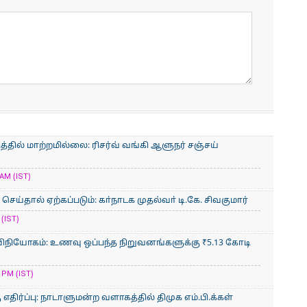
்தில் மாற்றமில்லை: ரிசர்வ் வங்கி ஆளுநர் சஞ்சய்
AM (IST)
ய்தால் ஏற்கப்படும்: கா்நாடக முதல்வா் டி.கே. சிவகுமார்
(IST)
ிநியோகம்: உணவு ஒப்பந்த நிறுவனங்களுக்கு ₹5.13 கோடி
 PM (IST)
திர்ப்பு: நாடாளுமன்ற வளாகத்தில் திமுக எம்.பி.க்கள்