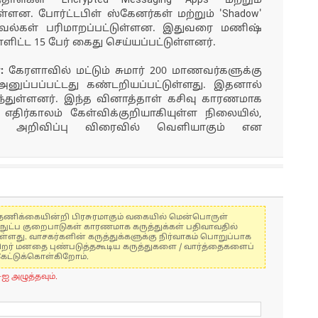
தாள்கள் 'Encrypted Messaging Apps' மற்றும்
ள்ளன. போர்ட்டபிள் ஸ்கேனர்கள் மற்றும் 'Shadow'
தகவல்கள் பரிமாறப்பட்டுள்ளன. இதுவரை மணிஷ்
ிட்ட 15 பேர் கைது செய்யப்பட்டுள்ளனர்.
ை:
கேரளாவில் மட்டும் சுமார் 200 மாணவர்களுக்கு
அனுப்பப்பட்டது கண்டறியப்பட்டுள்ளது. இதனால்
்துள்ளனர். இந்த வினாத்தாள் கசிவு காரணமாக
ிர்காலம் கேள்விக்குறியாகியுள்ள நிலையில்,
த அறிவிப்பு விரைவில் வெளியாகும் என
கள் தணிக்கையின்றி பிரசுரமாகும் வகையில் மென்பொருள்
்நுட்ப குறைபாடுகள் காரணமாக கருத்துக்கள் பதிவாவதில்
ுள்ளது. வாசகர்களின் கருத்துக்களுக்கு நிர்வாகம் பொறுப்பாக
் பிறர் மனதை புண்படுத்தகூடிய கருத்துகளை / வார்த்தைகளைப்
கேட்டுக்கொள்கிறோம்.
-ஐ அழுத்தவும்.