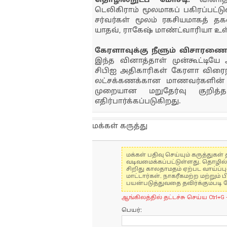
தொழில்நுட்ப மோசடி:
வினாத்
டெலிகிராம் மூலமாகப் பகிரப்பட்டு
சர்வர்கள் மூலம் ரகசியமாகத் 
யாதவ், ராகேஷ் மாண்ட்வாரியா உள்ள
கேரளாவுக்கு நீளும் விசாரண
இந்த வினாத்தாள் முன்கூட்டியே 
சிபிஐ அதிகாரிகள் கேரளா விரைந
லட்சக்கணக்கான மாணவர்களின் எத
முறையான மறுதேர்வு குறித்
எதிர்பார்க்கப்படுகிறது.
மக்கள் கருத்து
மக்கள் பதிவு செய்யும் கருத்து
வடிவமைக்கப்பட்டுள்ளது. தொழில
சிறிது காலதாமதம் ஏற்பட வாய்ப்ப
மாட்டார்கள். நாகரீகமற்ற மற்றும
பயன்படுத்துவதை தவிர்க்கும்படி 
ஆங்கிலத்தில் தட்டச்சு செய்ய Ctrl+G 
பெயர்: