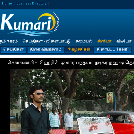
Home
Business Directory
நம் நகரம்
செய்திகள் - விளையாட்டு
சமையல்
சினிமா
வீடியோ
செய்திகள்
திரை விமர்சனம்
நிகழ்ச்சிகள்
திரைப்பட கேலரி
சென்னையில் ஹெரிடேஜ் கார் பந்தயம் நடிகர் தனுஷ் தொ