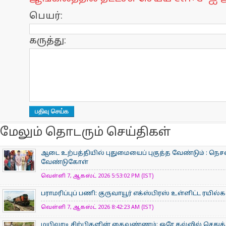
பெயர்:
கருத்து:
மேலும் தொடரும் செய்திகள்
ஆடை உற்பத்தியில் புதுமையைப் புகுத்த வேண்டும் : நெசவ
வேண்டுகோள்
வெள்ளி 7, ஆகஸ்ட் 2026 5:53:02 PM (IST)
பராமரிப்புப் பணி: குருவாயூர் எக்ஸ்பிரஸ் உள்ளிட்ட ரயில
வெள்ளி 7, ஆகஸ்ட் 2026 8:42:23 AM (IST)
மயிலாடி சிற்பிகளின் கைவண்ணம்: ஒரே கல்லில் செதுக்க