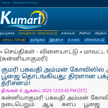
Home
Business Directory
நம் நகரம்
செய்திகள் - விளையாட்டு
சமையல்
சினிமா
வீடியோ
மாவட்ட செய்தி
தமிழகம்
இந்தியா
உலகம்
விளையாட்டு
» செய்திகள் - விளையாட்டு » மாவட்ட 
(கன்னியாகுமரி)
குமரி பகவதி அம்மன் கோவிலில்
பூஜை தொடங்கியது: திரளான பக்த
தரிசனம்!
திங்கள் 4, ஆகஸ்ட் 2025 12:03:43 PM (IST)
கன்னியாகுமரி பகவதி அம்மன் கோவில
நடைபெறும் ஆடி களப பூஜை 