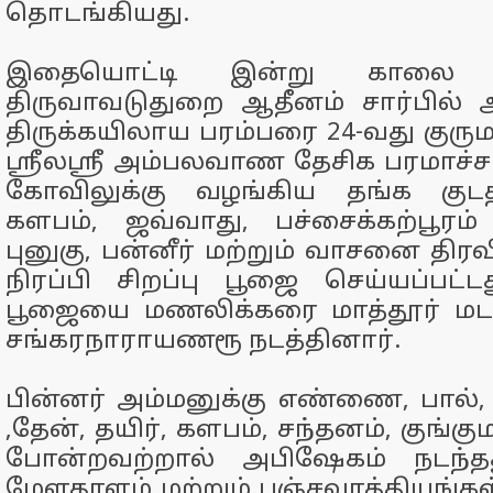
தொடங்கியது.
இதையொட்டி இன்று காலை 
திருவாவடுதுறை ஆதீனம் சார்பில் 
திருக்கயிலாய பரம்பரை 24-வது குர
ஸ்ரீலஸ்ரீ அம்பலவாண தேசிக பரமாச்ச
கோவிலுக்கு வழங்கிய தங்க குடத்
களபம், ஜவ்வாது, பச்சைக்கற்பூரம் 
புனுகு, பன்னீர் மற்றும் வாசனை திர
நிரப்பி சிறப்பு பூஜை செய்யப்பட
பூஜையை மணலிக்கரை மாத்தூர் மடம்
சங்கரநாராயணரூ நடத்தினார்.
பின்னர் அம்மனுக்கு எண்ணை, பால், ப
,தேன், தயிர், களபம், சந்தனம், குங்கும
போன்றவற்றால் அபிஷேகம் நடந்தத
மேளதாளம் மற்றும் பஞ்சவாத்தியங்கள