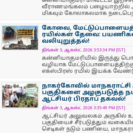
கன்னியாகுமரி மாவட்டம் இறச்
வீராணமங்கலம் பழையாற்றில் ஆ
மிகவும் கோலாகலமாக நடைபெற
கோவை, மேட்டுப்பாளையத்த
ரயில்கள் தேவை: பயணிகள
வலியுறுத்தல்!
NewsIcon
திங்கள் 3, ஆகஸ்ட் 2026 3:53:34 PM (IST)
கன்னியாகுமரியில் இருந்து ப
வழியாக மேட்டுப்பாளையத்திற்க
எக்ஸ்பிரஸ் ரயில் இயக்க வேண்டு
நாகர்கோவில் மாநகராட்சி ம
பகுதிகளை அழகுபடுத்த ந
ஆட்சியர் பிரதாப் தகவல்!
NewsIcon
திங்கள் 3, ஆகஸ்ட் 2026 3:35:49 PM (IST)
ஆட்சியர் அலுவலகம் அருகில்
பகுதியைச் சீர்படுத்தும் வகையி
செடிகள் நடும் பணியை, மாநக