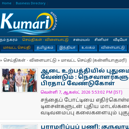
Home
Business Directory
நம் நகரம்
செய்திகள் - விளையாட்டு
சமையல்
சினிமா
வீடியோ
மாவட்ட செய்தி
தமிழகம்
இந்தியா
உலகம்
விளையாட்டு
» செய்திகள் - விளையாட்டு » மாவட்ட செய்தி (கன்னியாகுமரி)
ஆடை உற்பத்தியில் புதுமை
வேண்டும் : நெசவாளர்களுக
பிரதாப் வேண்டுகோள்
NewsIcon
வெள்ளி 7, ஆகஸ்ட் 2026 5:53:02 PM (IST)
சந்தைப் போட்டியை எதிர்கொள்ள
டிசைன்களுடன் புதிய மாடல்கள
வடிவமைப்பு கலைகளையும் புகுத்
பராமரிப்புப் பணி: குருவாய