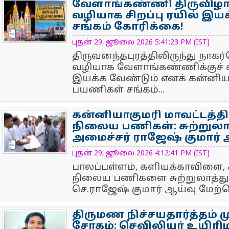
வேளாங்கண்ணி திருவிழா:
வழியாக சிறப்பு ரயில் இ
சங்கம் கோரிக்கை!
NewsIcon
புதன் 29, ஜூலை 2026 5:41:23 PM (IST)
திருவனந்தபுரத்திலிருந்து நாக
வழியாக வேளாங்கண்ணிக்குச் ச
இயக்க வேண்டும் எனக் கன்னியா
பயணிகள் சங்கம்...
கன்னியாகுமரி மாவட்டத்தில
நிலைய பணிகள்: சுற்றுல
அமைச்சர் ராஜேஷ் குமார் 
NewsIcon
புதன் 29, ஜூலை 2026 4:12:41 PM (IST)
பாலப்பள்ளம், களியக்காவிளை, க
நிலைய பணிகளை சுற்றுலாத்த
செ.ராஜேஷ் குமார் ஆய்வு மேற்
திருமண நிச்சயதார்த்தம் ம
சோகம்: செவிலியர் உயிரிழப