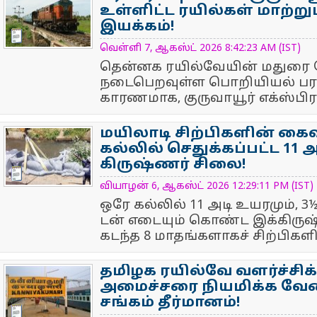
உள்ளிட்ட ரயில்கள் மாற்ற
இயக்கம்!
NewsIcon
வெள்ளி 7, ஆகஸ்ட் 2026 8:42:23 AM (IST)
தென்னக ரயில்வேயின் மதுரை க
நடைபெறவுள்ள பொறியியல் பராம
காரணமாக, குருவாயூர் எக்ஸ்பிரஸ்
மயிலாடி சிற்பிகளின் க
கல்லில் செதுக்கப்பட்ட 11 
கிருஷ்ணர் சிலை!
NewsIcon
வியாழன் 6, ஆகஸ்ட் 2026 12:29:11 PM (IST)
ஒரே கல்லில் 11 அடி உயரமும், 3
டன் எடையும் கொண்ட இக்கிரு
கடந்த 8 மாதங்களாகச் சிற்பிகளின்
தமிழக ரயில்வே வளர்ச்சிக
அமைச்சரை நியமிக்க வேண
சங்கம் தீர்மானம்!
NewsIcon