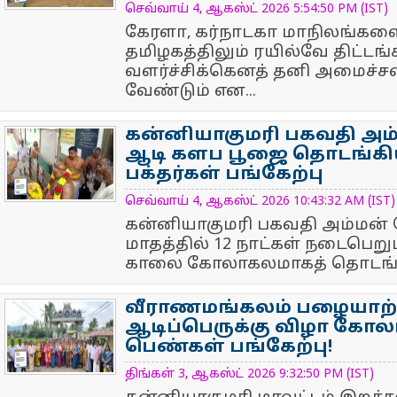
செவ்வாய் 4, ஆகஸ்ட் 2026 5:54:50 PM (IST)
கேரளா, கர்நாடகா மாநிலங்கள
தமிழகத்திலும் ரயில்வே திட்டங
வளர்ச்சிக்கெனத் தனி அமைச்ச
வேண்டும் என...
கன்னியாகுமரி பகவதி அம
ஆடி களப பூஜை தொடங்கி
பக்தர்கள் பங்கேற்பு
NewsIcon
செவ்வாய் 4, ஆகஸ்ட் 2026 10:43:32 AM (IST)
கன்னியாகுமரி பகவதி அம்மன்
மாதத்தில் 12 நாட்கள் நடைபெற
காலை கோலாகலமாகத் தொடங்
வீராணமங்கலம் பழையாற்
ஆடிப்பெருக்கு விழா கோல
பெண்கள் பங்கேற்பு!
NewsIcon
திங்கள் 3, ஆகஸ்ட் 2026 9:32:50 PM (IST)