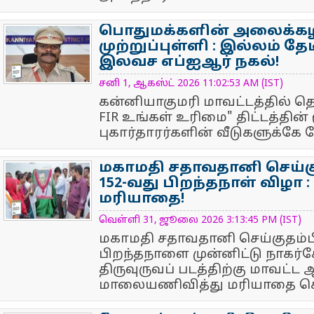
பொதுமக்களின் அலைக்கழி
முற்றுப்புள்ளி : இல்லம் தேட
இலவச எப்ஐஆர் நகல்!
NewsIcon
சனி 1, ஆகஸ்ட் 2026 11:02:53 AM (IST)
கன்னியாகுமரி மாவட்டத்தில் தொ
FIR உங்கள் உரிமை" திட்டத்தின்
புகார்தாரர்களின் வீடுகளுக்கே நே
மகாமதி சதாவதானி செய்க
152-வது பிறந்தநாள் விழா :
மரியாதை!
NewsIcon
வெள்ளி 31, ஜூலை 2026 3:13:45 PM (IST)
மகாமதி சதாவதானி செய்குதம்ப
பிறந்தநாளை முன்னிட்டு நாகர
திருவுருவப் படத்திற்கு மாவட்ட ஆ
மாலையணிவித்து மரியாதை செல