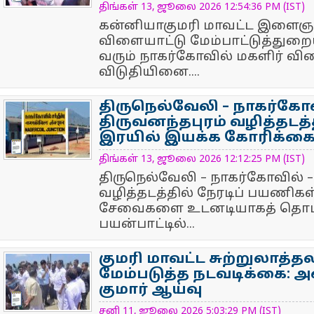
திங்கள் 13, ஜூலை 2026 12:54:36 PM (IST)
கன்னியாகுமரி மாவட்ட இளைஞர்
விளையாட்டு மேம்பாட்டுத்துறைய
வரும் நாகர்கோவில் மகளிர் வி
விடுதியினை....
திருநெல்வேலி – நாகர்கோவ
திருவனந்தபுரம் வழித்தடத்
இரயில் இயக்க கோரிக்கை
NewsIcon
திங்கள் 13, ஜூலை 2026 12:12:25 PM (IST)
திருநெல்வேலி – நாகர்கோவில் –
வழித்தடத்தில் நேரடிப் பயணிகள
சேவைகளை உடனடியாகத் தொடங
பயன்பாட்டில்...
குமரி மாவட்ட சுற்றுலாத
மேம்படுத்த நடவடிக்கை: அ
குமார் ஆய்வு
NewsIcon
சனி 11, ஜூலை 2026 5:03:29 PM (IST)