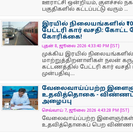
ஊராட்சி ஒன்றியம், குளச்சல் நகர
பகுதிகளில் கட்டப்பட்டு வரும் ...
இரயில் நிலையங்களில் ₹10
பேட்டரி கார் வசதி: கோட்ட
கோரிக்கை!
NewsIcon
புதன் 8, ஜூலை 2026 4:33:40 PM (IST)
முக்கிய இரயில் நிலையங்களில்
மாற்றுத்திறனாளிகள் நலன் கருத
கட்டணத்தில் பேட்டரி கார் வசத
முன்பதிவு....
வேலைவாய்ப்பற்ற இளைஞர
உதவித்தொகை - விண்ணப்ப
அழைப்பு
NewsIcon
செவ்வாய் 7, ஜூலை 2026 4:43:28 PM (IST)
வேலைவாய்ப்பற்ற இளைஞர்கள்
உதவித்தொகைப் பெற விண்ணப்பி