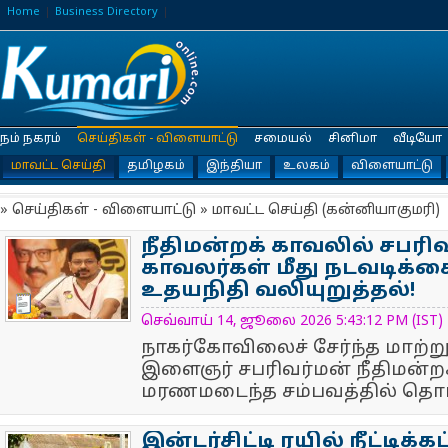
Home
Business Directory
நம் நகரம்
செய்திகள் - விளையாட்டு
சமையல்
சினிமா
வீடியோ
மாவட்ட செய்தி
தமிழகம்
இந்தியா
உலகம்
விளையாட்டு
» செய்திகள் - விளையாட்டு » மாவட்ட செய்தி (கன்னியாகுமரி)
நீதிமன்றக் காவலில் சபரி
காவலர்கள் மீது நடவடிக்க
உதயநிதி வலியுறுத்தல்!
NewsIcon
செவ்வாய் 14, ஜூலை 2026 5:43:12 PM (IST)
நாகர்கோவிலைச் சேர்ந்த மாற்ற
இளைஞர் சபரிவர்மன் நீதிமன்ற
மரணமடைந்த சம்பவத்தில் தொடர
இன்டர்சிட்டி ரயில் நீட்டிக்கப