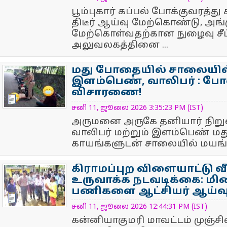
பூம்புகார் கப்பல் போக்குவரத்
திடீர் ஆய்வு மேற்கொண்டு, அங்
மேற்கொள்வதற்கான நுழைவு சீட்
அலுவலகத்தினை ...
மது போதையில் சாலையில்
இளம்பெண், வாலிபர் : போல
விசாரணை!
NewsIcon
சனி 11, ஜூலை 2026 3:35:23 PM (IST)
அருமனை அருகே தனியார் நி
வாலிபர் மற்றும் இளம்பெண் ம
காயங்களுடன் சாலையில் மயங்கிக
கிராமப்புற விளையாட்டு 
உருவாக்க நடவடிக்கை: ம
பணிகளை ஆட்சியர் ஆய்வு
NewsIcon
சனி 11, ஜூலை 2026 12:44:31 PM (IST)
கன்னியாகுமரி மாவட்டம் முஞ்சிற