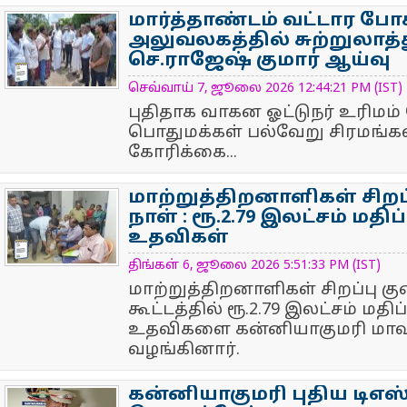
மார்த்தாண்டம் வட்டார போக
அலுவலகத்தில் சுற்றுலாத
செ.ராஜேஷ் குமார் ஆய்வு
NewsIcon
செவ்வாய் 7, ஜூலை 2026 12:44:21 PM (IST)
புதிதாக வாகன ஓட்டுநர் உரிமம்
பொதுமக்கள் பல்வேறு சிரமங்கள
கோரிக்கை...
மாற்றுத்திறனாளிகள் சிறப்ப
நாள் : ரூ.2.79 இலட்சம் மதிப
உதவிகள்
NewsIcon
திங்கள் 6, ஜூலை 2026 5:51:33 PM (IST)
மாற்றுத்திறனாளிகள் சிறப்பு குற
கூட்டத்தில் ரூ.2.79 இலட்சம் மதிப
உதவிகளை கன்னியாகுமரி மாவட்
வழங்கினார்.
கன்னியாகுமரி புதிய டிஎஸ