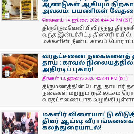
ஆண்டுகள் ஆகியும் நிற்கா
அவலம்: பயணிகள் வேதன
NewsIcon
செவ்வாய் 14, ஜூலை 2026 4:44:34 PM (IST)
திருநெல்வேலியிலிருந்து திருச்ச
வந்த இன்டர்சிட்டி தினசரி ரயில்
மக்களின் நீண்ட காலப் போராட்டத்
வரதட்சணை நகைகளைத் திர
தாய் : காவல் நிலையத்தில்
அதிரடிப் புகார்!
NewsIcon
திங்கள் 13, ஜூலை 2026 4:58:41 PM (IST)
திருமணத்தின் போது தாயார் தன்
நகைகள் மற்றும் ரூ.2 லட்சம் ர
வரதட்சணையாக வழங்கியுள்ளார்.
மகளிர் விளையாட்டு விடுதி
திடீர் ஆய்வு: வீராங்கனை
கலந்துரையாடல்!
NewsIcon