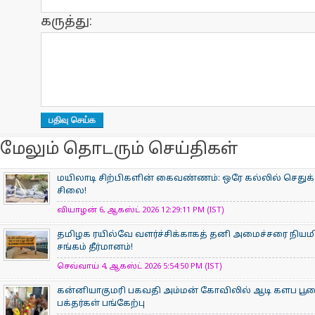
கருத்து:
மேலும் தொடரும் செய்திகள்
மயிலாடி சிற்பிகளின் கைவண்ணம்: ஒரே கல்லில் செதுக்க
சிலை!
வியாழன் 6, ஆகஸ்ட் 2026 12:29:11 PM (IST)
தமிழக ரயில்வே வளர்ச்சிக்காகத் தனி அமைச்சரை நியம
சங்கம் தீர்மானம்!
செவ்வாய் 4, ஆகஸ்ட் 2026 5:54:50 PM (IST)
கன்னியாகுமரி பகவதி அம்மன் கோவிலில் ஆடி களப பூ
பக்தர்கள் பங்கேற்பு