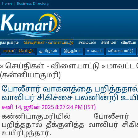
Home
Business Directory
நம் நகரம்
செய்திகள் - விளையாட்டு
சமையல்
சினிமா
வீடியோ
மாவட்ட செய்தி
தமிழகம்
இந்தியா
உலகம்
விளையாட்டு
» செய்திகள் - விளையாட்டு » மாவட்ட 
(கன்னியாகுமரி)
போலீசார் வாகனத்தை பறித்ததால் 
வாலிபர் சிகிச்சை பலனின்றி உயிர
சனி 14, ஜூன் 2025 8:27:24 PM (IST)
கன்னியாகுமரியில் போலீசா
பறித்ததால் தீக்குளித்த வாலிபர் சி
உயிரிழந்தார்.