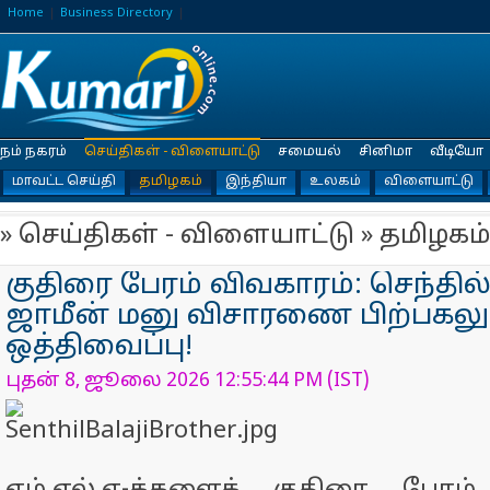
Home
Business Directory
நம் நகரம்
செய்திகள் - விளையாட்டு
சமையல்
சினிமா
வீடியோ
மாவட்ட செய்தி
தமிழகம்
இந்தியா
உலகம்
விளையாட்டு
» செய்திகள் - விளையாட்டு » தமிழகம்
குதிரை பேரம் விவகாரம்: செந்தில
ஜாமீன் மனு விசாரணை பிற்பகலுக
ஒத்திவைப்பு!
புதன் 8, ஜூலை 2026 12:55:44 PM (IST)