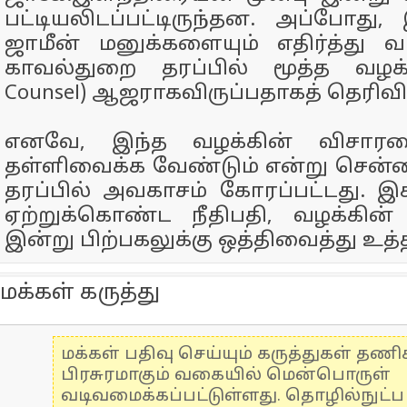
பட்டியலிடப்பட்டிருந்தன. அப்போது,
ஜாமீன் மனுக்களையும் எதிர்த்து வ
காவல்துறை தரப்பில் மூத்த வழக்க
Counsel) ஆஜராகவிருப்பதாகத் தெரிவிக
எனவே, இந்த வழக்கின் விசாரண
தள்ளிவைக்க வேண்டும் என்று சென
தரப்பில் அவகாசம் கோரப்பட்டது. 
ஏற்றுக்கொண்ட நீதிபதி, வழக்கி
இன்று பிற்பகலுக்கு ஒத்திவைத்து உத்த
மக்கள் கருத்து
மக்கள் பதிவு செய்யும் கருத்துகள் தண
பிரசுரமாகும் வகையில் மென்பொருள்
வடிவமைக்கப்பட்டுள்ளது. தொழில்நுட்