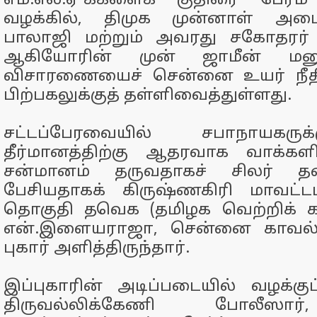
எம்.எல்.ஏ-க்களைக் குதிரை பேர
வழக்கில், திமுக முன்னாள் அமைச
பாலாஜி மற்றும் அவரது சகோதரர்
ஆகியோரின் முன் ஜாமீன் மனு
விசாரணையைச் சென்னை உயர் நீதி
பிற்பகலுக்குத் தள்ளிவைத்துள்ளது.
சட்டப்பேரவையில் சபாநாயகரு
தீர்மானத்திற்கு ஆதரவாக வாக்களி
சன்மானம் தருவதாகச் சிலர் தன
பேசியதாகக் கிருஷ்ணகிரி மாவட்
தொகுதி தவெக (தமிழக வெற்றிக் கழ
என்.இளையராஜா, சென்னை காவல
புகார் அளித்திருந்தார்.
இப்புகாரின் அடிப்படையில் வழக்கு
திருவல்லிக்கேணி போலீஸா