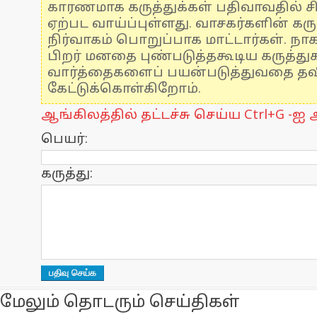
காரணமாக கருத்துக்கள் பதிவாவதில் ச
ஏற்பட வாய்ப்புள்ளது. வாசகர்களின் கரு
நிர்வாகம் பொறுப்பாக மாட்டார்கள். நாக
பிறர் மனதை புண்படுத்தகூடிய கருத்த
வார்த்தைகளைப் பயன்படுத்துவதை தவிர
கேட்டுக்கொள்கிறோம்.
ஆங்கிலத்தில் தட்டச்சு செய்ய Ctrl+G -ஐ அ
பெயர்:
கருத்து:
மேலும் தொடரும் செய்திகள்