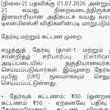
(நிலை-2) பதவிக்கு 01.07.2026 அன்றும
21 வயது நிறைவடைந்திருக்
இனவாரியான அதிகபட்ச வயது வரம்
டிஎன்பிஎஸ்சி விதிகளின்படி மாறுபடும்
தேர்வு மற்றும் கட்டண முறை:
எழுத்துத் தேர்வு (தாள்-1 மற்றும் 
சான்றிதழ் சரிபார்ப்பு (Certificat
அடிப்படையில் தகுதியானவர
செய்யப்படுவார்கள். இம்முறை தேர்
யுபிஐ (UPI) மூலமாகவும் செல
செய்யப்பட்டுள்ளது.
•
தேர்வுக் கட்டணம்: ₹100 (ஒன்ற
கட்டணம் ₹150 - ஏற்கனவே பதிவு ச