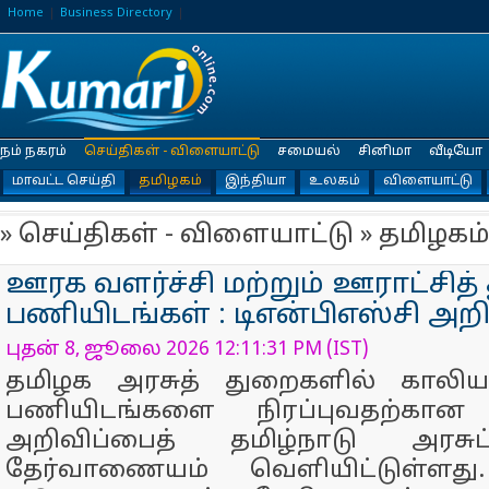
Home
Business Directory
நம் நகரம்
செய்திகள் - விளையாட்டு
சமையல்
சினிமா
வீடியோ
மாவட்ட செய்தி
தமிழகம்
இந்தியா
உலகம்
விளையாட்டு
» செய்திகள் - விளையாட்டு » தமிழகம்
ஊரக வளர்ச்சி மற்றும் ஊராட்சித்
பணியிடங்கள் : டிஎன்பிஎஸ்சி அறிவ
புதன் 8, ஜூலை 2026 12:11:31 PM (IST)
தமிழக அரசுத் துறைகளில் காலி
பணியிடங்களை நிரப்புவதற்கான 
அறிவிப்பைத் தமிழ்நாடு அரசு
தேர்வாணையம் வெளியிட்டுள்ளது. 