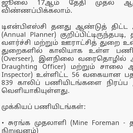
ஜூலை 17ஆம் தேதி முதல் ஆக
விண்ணப்பிக்கலாம்.
டிஎன்பிஎஸ்சி தனது ஆண்டுத் திட்
(Annual Planner) குறிப்பிட்டிருந்தபட
வளர்ச்சி மற்றும் ஊராட்சித் துறை உ
துறைகளில் காலியாக உள்ள பணிப
(Overseer), இளநிலை வரைதொழில் அ
Draughting Officer) மற்றும் சாலை 
Inspector) உள்ளிட்ட 56 வகையான 
839 காலிப் பணியிடங்களை நிரப்ப 
வெளியாகியுள்ளது.
முக்கியப் பணியிடங்கள்:
•
சுரங்க முதலாளி (Mine Foreman - 
நிறுவனம்)