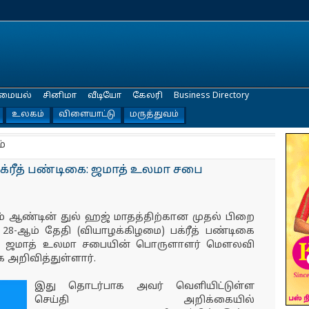
மையல்
சினிமா
வீடியோ
கேலரி
Business Directory
உலகம்
விளையாட்டு
மருத்துவம்
்
பக்ரீத் பண்டிகை: ஜமாத் உலமா சபை
ஆம் ஆண்டின் துல் ஹஜ் மாதத்திற்கான முதல் பிறை
28-ஆம் தேதி (வியாழக்கிழமை) பக்ரீத் பண்டிகை
நாடு ஜமாத் உலமா சபையின் பொருளாளர் மௌலவி
க அறிவித்துள்ளார்.
இது தொடர்பாக அவர் வெளியிட்டுள்ள
செய்தி அறிக்கையில்