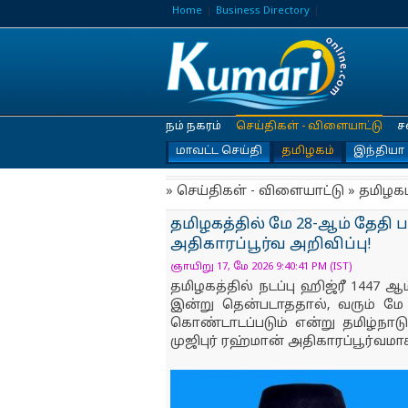
Home
Business Directory
நம் நகரம்
செய்திகள் - விளையாட்டு
ச
மாவட்ட செய்தி
தமிழகம்
இந்தியா
» செய்திகள் - விளையாட்டு » தமிழகம
தமிழகத்தில் மே 28-ஆம் தேதி 
அதிகாரப்பூர்வ அறிவிப்பு!
ஞாயிறு 17, மே 2026 9:40:41 PM (IST)
தமிழகத்தில் நடப்பு ஹிஜ்ரீ 1447 
இன்று தென்படாததால், வரும் மே 
கொண்டாடப்படும் என்று தமிழ்
முஜிபுர் ரஹ்மான் அதிகாரப்பூர்வமா