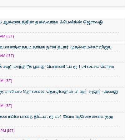
நல ஆணையத்தின் தலைவராக ஃபெலிக்ஸ் ஜெரால்டு
AM (IST)
வமானத்தையும் தாங்க நான் தயார்: முதலமைச்சர் விஜய்!
AM (IST)
க் கூறி மாந்திரீக பூஜை: பெண்ணிடம் ரூ.1.54 லட்சம் மோசடி
M (IST)
கு பாலியல் தொல்லை: தொழிலதிபர் பி.ஆர். சுந்தர் - அவரது
M (IST)
 அகல ரயில் பாதை திட்டம் : ரூ.2.51 கோடி ஆலோசனைக் குழு
PM (IST)