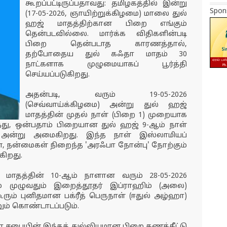
கூறப்பட்டிருப்பதாவது: தமிழகத்தில் இன்று
Spon
(17-05-2026, ஞாயிற்றுக்கிழமை) மாலை துல்
ஹஜ் மாதத்திற்கான பிறை எங்கும்
தென்படவில்லை. மார்க்க விதிகளின்படி
பிறை தென்படாத காரணத்தால்,
தற்போதைய துல் கஃதா மாதம் 30
நாட்களாக முழுமையாகப் பூர்த்தி
செய்யப்படுகிறது.
அதன்படி, வரும் 19-05-2026
(செவ்வாய்க்கிழமை) அன்று துல் ஹஜ்
மாதத்தின் முதல் நாள் (பிறை 1) முறையாக
து, ஒன்பதாம் பிறையான துல் ஹஜ் 9-ஆம் நாள்
ை) அன்று அமைகிறது. இந்த நாள் இஸ்லாமியப்
ன, நன்மைகள் நிறைந்த 'அரஃபா நோன்பு' நோற்கும்
கிறது.
மாதத்தின் 10-ஆம் நாளான வரும் 28-05-2026
ம் முழுவதும் இறைத்தூதர் இப்ராஹிம் (அலை)
ும் புனிதமான பக்ரீத் பெருநாள் (ஈதுல் அழ்ஹா)
டனும் கொண்டாடப்படும்.
 சபையின் இந்தத் துல்லியமான பிறை கணக்கீட்டு