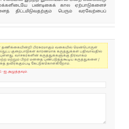
மக்களிடையே பண்டிகைக் கால ஏற்பாடுகளைச்
ளைத் திட்டமிடுவதற்கும் பெரும் வரவேற்பைப்
ுகள் தணிக்கையின்றி பிரசுரமாகும் வகையில் மென்பொருள்
ல்நுட்ப குறைபாடுகள் காரணமாக கருத்துக்கள் பதிவாவதில்
ுள்ளது. வாசகர்களின் கருத்துக்களுக்கு நிர்வாகம்
மற்ற மற்றும் பிறர் மனதை புண்படுத்தகூடிய கருத்துகளை /
 தவிர்க்கும்படி கேட்டுக்கொள்கிறோம்.
G -ஐ அழுத்தவும்.