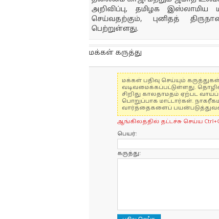
அறிவிப்பு, தமிழக இஸ்லாமிய 
செய்வதற்கும், புனிதத் திருநா
பெற்றுள்ளது.
மக்கள் கருத்து
மக்கள் பதிவு செய்யும் கருத்த
வடிவமைக்கப்பட்டுள்ளது. தொழி
சிறிது காலதாமதம் ஏற்பட வாய்ப்ப
பொறுப்பாக மாட்டார்கள். நாகரீக
வார்த்தைகளைப் பயன்படுத்துவதை
ஆங்கிலத்தில் தட்டச்சு செய்ய Ctrl+
பெயர்:
கருத்து: