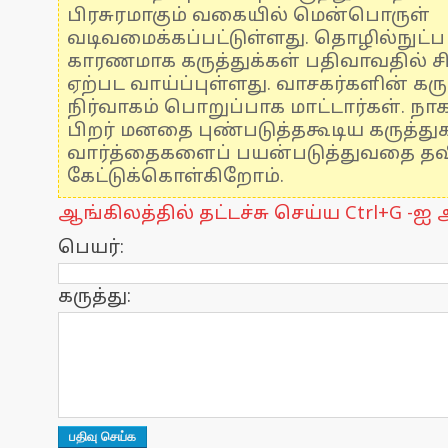
பிரசுரமாகும் வகையில் மென்பொருள்
வடிவமைக்கப்பட்டுள்ளது. தொழில்நுட்
காரணமாக கருத்துக்கள் பதிவாவதில் ச
ஏற்பட வாய்ப்புள்ளது. வாசகர்களின் கரு
நிர்வாகம் பொறுப்பாக மாட்டார்கள். நாக
பிறர் மனதை புண்படுத்தகூடிய கருத்த
வார்த்தைகளைப் பயன்படுத்துவதை தவிர
கேட்டுக்கொள்கிறோம்.
ஆங்கிலத்தில் தட்டச்சு செய்ய Ctrl+G -ஐ அ
பெயர்:
கருத்து: