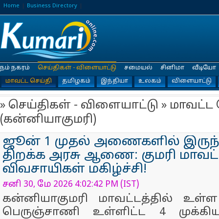
Home
Business Directory
நம் நகரம்
செய்திகள் - விளையாட்டு
சமையல்
சினிமா
வீடியோ
மாவட்ட செய்தி
தமிழகம்
இந்தியா
உலகம்
விளையாட்டு
» செய்திகள் - விளையாட்டு » மாவட்ட 
(கன்னியாகுமரி)
ஜூன் 1 முதல் அணைகளில் இருந்
திறக்க அரசு ஆணை: குமரி மாவட
விவசாயிகள் மகிழ்ச்சி!
சனி 30, மே 2026 4:02:42 PM (IST)
கன்னியாகுமரி மாவட்டத்தில் உள்ள
பெருஞ்சாணி உள்ளிட்ட 4 முக்