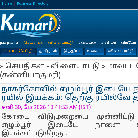
Home
Business Directory
நம் நகரம்
செய்திகள் - விளையாட்டு
சமையல்
சினிமா
வீடியோ
மாவட்ட செய்தி
தமிழகம்
இந்தியா
உலகம்
விளையாட்டு
» செய்திகள் - விளையாட்டு » மாவட்ட 
(கன்னியாகுமரி)
நாகர்கோவில்-எழும்பூர் இடையே ந
ரயில் இயக்கம்: தெற்கு ரயில்வே
சனி 30, மே 2026 10:41:53 AM (IST)
கோடை விடுமுறையை முன்னிட்டு 
எழும்பூர் இடையே நாளை சி
இயக்கப்படுகிறது.