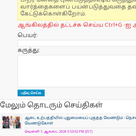
பிறர் மனதை புண்படுத்தகூடிய கருத்த
வார்த்தைகளைப் பயன்படுத்துவதை தவிர
கேட்டுக்கொள்கிறோம்.
ஆங்கிலத்தில் தட்டச்சு செய்ய Ctrl+G -ஐ அ
பெயர்:
கருத்து:
மேலும் தொடரும் செய்திகள்
ஆடை உற்பத்தியில் புதுமையைப் புகுத்த வேண்டும் : நெசவ
வேண்டுகோள்
வெள்ளி 7, ஆகஸ்ட் 2026 5:53:02 PM (IST)