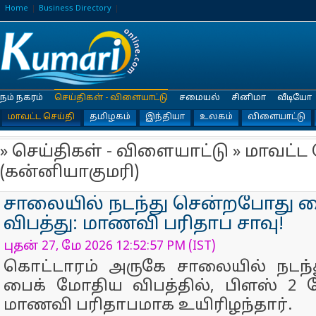
Home
Business Directory
நம் நகரம்
செய்திகள் - விளையாட்டு
சமையல்
சினிமா
வீடியோ
மாவட்ட செய்தி
தமிழகம்
இந்தியா
உலகம்
விளையாட்டு
» செய்திகள் - விளையாட்டு » மாவட்ட 
(கன்னியாகுமரி)
சாலையில் நடந்து சென்றபோது ப
விபத்து: மாணவி பரிதாப சாவு!
புதன் 27, மே 2026 12:52:57 PM (IST)
கொட்டாரம் அருகே சாலையில் நடந்
பைக் மோதிய விபத்தில், பிளஸ் 2 தே
மாணவி பரிதாபமாக உயிரிழந்தார்.