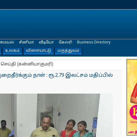
மையல்
சினிமா
வீடியோ
கேலரி
Business Directory
உலகம்
விளையாட்டு
மருத்துவம்
 செய்தி (கன்னியாகுமரி)
ைதீர்க்கும் நாள் : ரூ.2.79 இலட்சம் மதிப்பில்