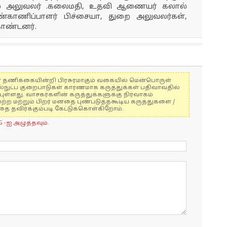
 நல அலுவலர் .கலைமதி, உதவி ஆணையர் கலால்
காணிப்பாளர் பிச்சையா, துறை அலுவலர்கள்,
கொண்டனர்.
ுகள் தணிக்கையின்றி பிரசுரமாகும் வகையில் மென்பொருள்
ல்நுட்ப குறைபாடுகள் காரணமாக கருத்துக்கள் பதிவாவதில்
ுள்ளது. வாசகர்களின் கருத்துக்களுக்கு நிர்வாகம்
மற்ற மற்றும் பிறர் மனதை புண்படுத்தகூடிய கருத்துகளை /
 தவிர்க்கும்படி கேட்டுக்கொள்கிறோம்.
G -ஐ அழுத்தவும்.