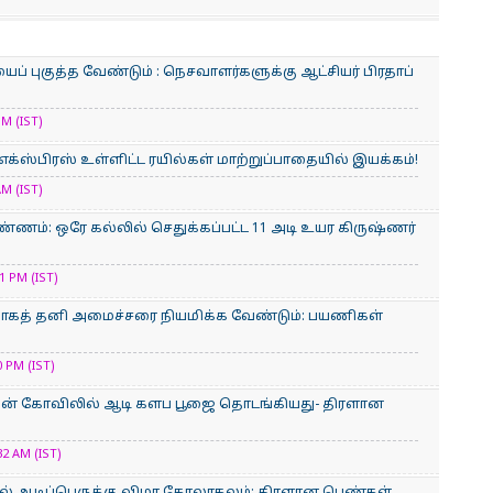
் புகுத்த வேண்டும் : நெசவாளர்களுக்கு ஆட்சியர் பிரதாப்
M (IST)
் எக்ஸ்பிரஸ் உள்ளிட்ட ரயில்கள் மாற்றுப்பாதையில் இயக்கம்!
M (IST)
்ணம்: ஒரே கல்லில் செதுக்கப்பட்ட 11 அடி உயர கிருஷ்ணர்
 PM (IST)
்காகத் தனி அமைச்சரை நியமிக்க வேண்டும்: பயணிகள்
 PM (IST)
மன் கோவிலில் ஆடி களப பூஜை தொடங்கியது- திரளான
2 AM (IST)