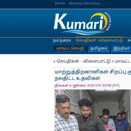
Home
Business Directory
நம் நகரம்
செய்திகள் - விளையாட்டு
ச
மாவட்ட செய்தி
தமிழகம்
இந்தியா
» செய்திகள் - விளையாட்டு » மாவட்ட
மாற்றுத்திறனாளிகள் சிறப்பு குற
நலதிட்ட உதவிகள்
திங்கள் 6, ஜூலை 2026 5:51:33 PM (IST)