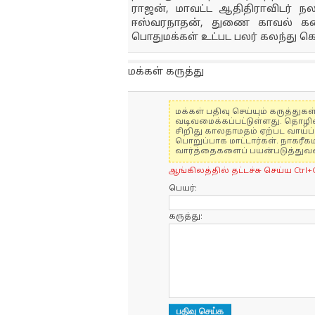
ராஜன், மாவட்ட ஆதிதிராவிடர்
ஈஸ்வரநாதன், துணை காவல் கண்
பொதுமக்கள் உட்பட பலர் கலந்து 
மக்கள் கருத்து
மக்கள் பதிவு செய்யும் கருத்த
வடிவமைக்கப்பட்டுள்ளது. தொழி
சிறிது காலதாமதம் ஏற்பட வாய்ப்ப
பொறுப்பாக மாட்டார்கள். நாகரீக
வார்த்தைகளைப் பயன்படுத்துவதை
ஆங்கிலத்தில் தட்டச்சு செய்ய Ctrl+
பெயர்:
கருத்து: