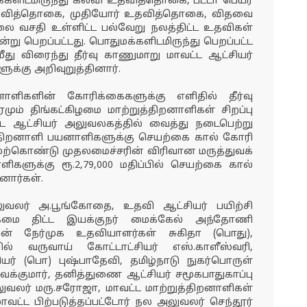
க்களிடமிருந்து கல்வி உதவித்தொகை, பட்டா பெயர்
 உதவித்தொகை, முதியோர் உதவித்தொகை, விதவை
லை வசதி உள்ளிட்ட பல்வேறு நலத்திட்ட உதவிகள்
ு பெறப்பட்டது. பொதுமக்களிடமிருந்து பெறப்பட்ட
ு விரைந்து தீர்வு காணுமாறு மாவட்ட ஆட்சியர்
ளுக்கு அறிவுறுத்தினார்.
ாளிகளின் கோரிக்கைகளுக்கு எளிதில் தீர்வு
ம் திங்கட்கிழமை மாற்றுத்திறனாளிகள் சிறப்பு
வட்ட ஆட்சியர் அலுவலகத்தில் வைத்து நடைபெற்று
றுத்திறனாளி பயனாளிகளுக்கு செயற்கை கால் கோரி
மேற்கொண்டு முதலமைச்சரின் விரிவான மருத்துவக்
னாளிகளுக்கு ரூ.2,79,000 மதிப்பில் செயற்கை கால்
ினார்கள்.
லுவலர் அ.பூங்கோதை, உதவி ஆட்சியர் பயிற்சி
கமை திட்ட இயக்குநர் மைக்கேல் அந்தோணி
ின் நேர்முக உதவியாளர்கள் சுகிதா (பொது),
ில் வருவாய் கோட்டாட்சியர் எஸ்.காளீஸ்வரி,
ியர் (பொ) புஷ்பாதேவி, தமிழ்நாடு நுகர்பொருள்
குமார், தனித்துணை ஆட்சியர் சமூகபாதுகாப்பு
வலர் மரு.சரோஜா, மாவட்ட மாற்றுத்திறனாளிகள்
வட்ட பிற்படுத்தப்பட்டோர் நல அலுவலர் செந்தூர்