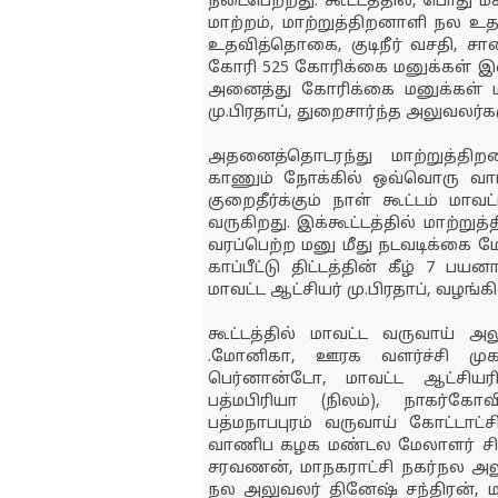
நடைபெற்றது. கூட்டத்தில், பொது ம
மாற்றம், மாற்றுத்திறனாளி நல
உதவித்தொகை, குடிநீர் வசதி, சா
கோரி 525 கோரிக்கை மனுக்கள் இன்ற
அனைத்து கோரிக்கை மனுக்கள் மீத
மு.பிரதாப், துறைசார்ந்த அலுவலர்க
அதனைத்தொடரந்து மாற்றுத்திறன
காணும் நோக்கில் ஒவ்வொரு வாரமு
குறைதீர்க்கும் நாள் கூட்டம் மா
வருகிறது. இக்கூட்டத்தில் மாற்
வரப்பெற்ற மனு மீது நடவடிக்கை 
காப்பீட்டு திட்டத்தின் கீழ் 7 பய
மாவட்ட ஆட்சியர் மு.பிரதாப், வழங்க
கூட்டத்தில் மாவட்ட வருவாய் அ
.மோனிகா, ஊரக வளர்ச்சி மு
பெர்னான்டோ, மாவட்ட ஆட்சியர
பத்மபிரியா (நிலம்), நாகர்கோவ
பத்மநாபபுரம் வருவாய் கோட்டாட்ச
வாணிப கழக மண்டல மேலாளர் சிவக்
சரவணன், மாநகராட்சி நகர்நல அலு
நல அலுவலர் தினேஷ் சந்திரன், மா