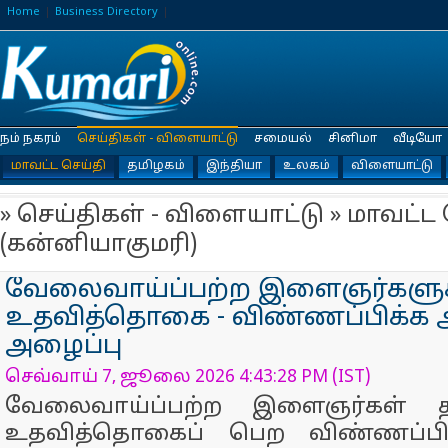
Home
Business Directory
நம் நகரம்
செய்திகள் - விளையாட்டு
சமையல்
சினிமா
வீடியோ
மாவட்ட செய்தி
தமிழகம்
இந்தியா
உலகம்
விளையாட்டு
» செய்திகள் - விளையாட்டு » மாவட்ட 
(கன்னியாகுமரி)
வேலைவாய்ப்பற்ற இளைஞர்களுக
உதவித்தொகை - விண்ணப்பிக்க ஆ
அழைப்பு
செவ்வாய் 7, ஜூலை 2026 4:43:28 PM (IST)
வேலைவாய்ப்பற்ற இளைஞர்கள் த
உதவித்தொகைப் பெற விண்ணப்பிக