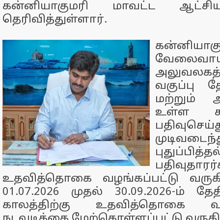
கன்னியாகுமரி மாவட்ட ஆட்சியர
தெரிவித்துள்ளார்.
கன்னியா
வேலைவாய்
அலுவலகத
வகுப்பு த
மற்றும் 
உள்ள கல
பதிவுசெய்
முடிவடைந
புதுப்பித்
பதிவுதாரர்
உதவித்தொகை வழங்கப்பட்டு வருக
01.07.2026 முதல் 30.09.2026-ம்
காலத்திற்கு உதவித்தொகை வழ
நடவடிக்கை மேற்கொள்ளப்பட்டு வருகி