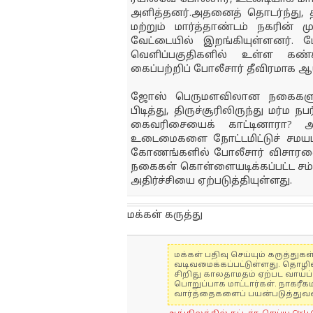
அளித்தனர்.அதனைத் தொடர்ந்து, த
மற்றும் மார்த்தாண்டம் நகரின் 
வேட்டையில் இறங்கியுள்ளனர். மே
வெளிப்பகுதிகளில் உள்ள கண்
கைப்பற்றிப் போலீசார் தீவிரமாக ஆய
ஜோஸ் பெருமளவிலான நகைகளுடன
பிடித்து, திருச்சூரிலிருந்து மர்
கைவரிசையைக் காட்டினாரா? 
உடைமைகளை நோட்டமிட்டுச் சமயம் 
கோணங்களில் போலீசார் விசாரணையை
நகைகள் கொள்ளையடிக்கப்பட்ட சம்
அதிர்ச்சியை ஏற்படுத்தியுள்ளது.
மக்கள் கருத்து
மக்கள் பதிவு செய்யும் கருத்த
வடிவமைக்கப்பட்டுள்ளது. தொழி
சிறிது காலதாமதம் ஏற்பட வாய்ப்ப
பொறுப்பாக மாட்டார்கள். நாகரீக
வார்த்தைகளைப் பயன்படுத்துவதை