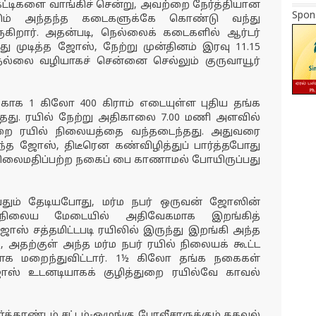
ட்டிகளை வாங்கிச் சென்று, அவற்றை நேர்த்தியான
Spon
ும் அந்தந்த கடைகளுக்கே கொண்டு வந்து
ுகிறார். அதன்படி, நெல்லைக் கடைகளில் ஆர்டர்
 முடித்த ஜோஸ், நேற்று முன்தினம் இரவு 11.15
நெல்லை வழியாகச் சென்னை செல்லும் குருவாயூர்
காக 1 கிலோ 400 கிராம் எடையுள்ள புதிய தங்க
து. ரயில் நேற்று அதிகாலை 7.00 மணி அளவில்
துறை ரயில் நிலையத்தை வந்தடைந்தது. அதுவரை
ந்த ஜோஸ், திடீரென கண்விழித்துப் பார்த்தபோது
 விலைமதிப்பற்ற நகைப் பை காணாமல் போயிருப்பது
வதும் தேடியபோது, மர்ம நபர் ஒருவன் ஜோஸின்
 நிலைய மேடையில் அதிவேகமாக இறங்கித்
ஸ் சத்தமிட்டபடி ரயிலில் இருந்து இறங்கி அந்த
, அதற்குள் அந்த மர்ம நபர் ரயில் நிலையக் கூட்ட
லாக மறைந்துவிட்டார். 1½ கிலோ தங்க நகைகள்
ோஸ் உடனடியாகக் குழித்துறை ரயில்வே காவல்
த்தாண்டம் சட்டம்-ஒழுங்கு போலீசாருக்கும் தகவல்