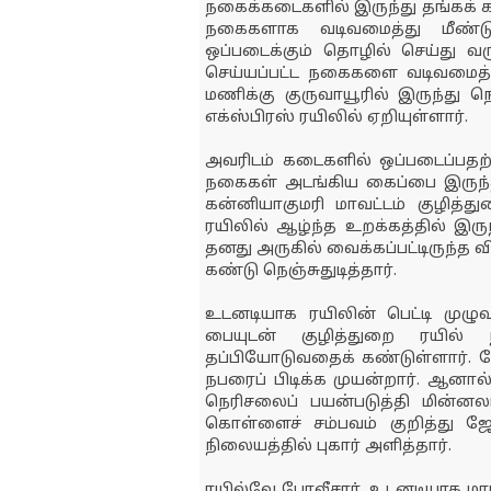
நகைக்கடைகளில் இருந்து தங்கக் க
நகைகளாக வடிவமைத்து மீண்ட
ஒப்படைக்கும் தொழில் செய்து வர
செய்யப்பட்ட நகைகளை வடிவமைத்து
மணிக்கு குருவாயூரில் இருந்து 
எக்ஸ்பிரஸ் ரயிலில் ஏறியுள்ளார்.
அவரிடம் கடைகளில் ஒப்படைப்பதற்
நகைகள் அடங்கிய கைப்பை இருந்த
கன்னியாகுமரி மாவட்டம் குழித்
ரயிலில் ஆழ்ந்த உறக்கத்தில் இரு
தனது அருகில் வைக்கப்பட்டிருந்த
கண்டு நெஞ்சுதுடித்தார்.
உடனடியாக ரயிலின் பெட்டி முழு
பையுடன் குழித்துறை ரயில்
தப்பியோடுவதைக் கண்டுள்ளார். ஜோ
நபரைப் பிடிக்க முயன்றார். ஆனால்
நெரிசலைப் பயன்படுத்தி மின்ன
கொள்ளைச் சம்பவம் குறித்து ஜ
நிலையத்தில் புகார் அளித்தார்.
ரயில்வே போலீசார், உடனடியாக மார்