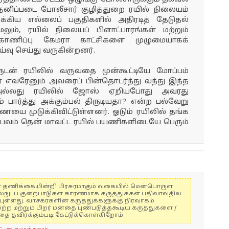
னிப்படை போலீசார் குழித்துறை ரயில் நிலையம்
முக்கிய எல்லைப் பகுதிகளில் அதிரடித் தேடுதல்
லும், ரயில் நிலையப் பிளாட்பாரங்கள் மற்றும்
காணிப்பு கேமரா காட்சிகளை முழுமையாகக்
்வு செய்து வருகின்றனர்.
் ரயிலில் வருவதை முன்கூட்டியே மோப்பம்
ம நபர் எவரேனும் அவரைப் பின்தொடர்ந்து வந்து இந்த
அல்லது ரயிலில் ஜோஸ் ஏறியபோது அவரது
பார்த்து அக்கும்பல் திருடியதா? என்ற பல்வேறு
 முடுக்கிவிட்டுள்ளனர். ஓடும் ரயிலில் தங்க
பவம் தென் மாவட்ட ரயில் பயணிகளிடையே பெரும்
ுகள் தணிக்கையின்றி பிரசுரமாகும் வகையில் மென்பொருள்
ல்நுட்ப குறைபாடுகள் காரணமாக கருத்துக்கள் பதிவாவதில்
ுள்ளது. வாசகர்களின் கருத்துக்களுக்கு நிர்வாகம்
மற்ற மற்றும் பிறர் மனதை புண்படுத்தகூடிய கருத்துகளை /
 தவிர்க்கும்படி கேட்டுக்கொள்கிறோம்.