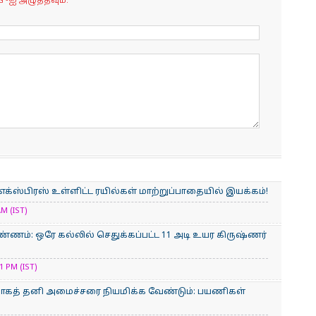
G -ஐ அழுத்தவும்.
் எக்ஸ்பிரஸ் உள்ளிட்ட ரயில்கள் மாற்றுப்பாதையில் இயக்கம்!
M (IST)
்ணம்: ஒரே கல்லில் செதுக்கப்பட்ட 11 அடி உயர கிருஷ்ணர்
 PM (IST)
்காகத் தனி அமைச்சரை நியமிக்க வேண்டும்: பயணிகள்