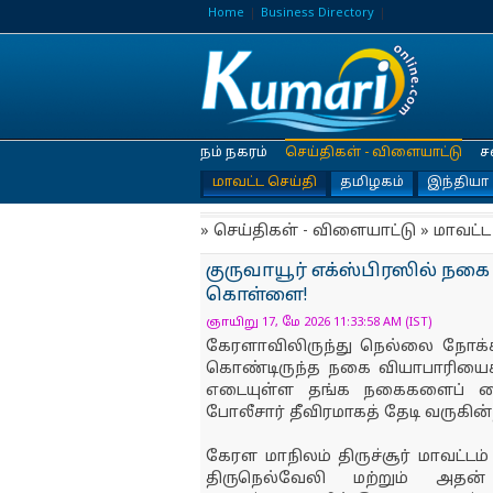
Home
Business Directory
நம் நகரம்
செய்திகள் - விளையாட்டு
ச
மாவட்ட செய்தி
தமிழகம்
இந்தியா
» செய்திகள் - விளையாட்டு » மாவட்ட
குருவாயூர் எக்ஸ்பிரஸில் நக
கொள்ளை!
ஞாயிறு 17, மே 2026 11:33:58 AM (IST)
கேரளாவிலிருந்து நெல்லை நோக்கி 
கொண்டிருந்த நகை வியாபாரியைக் 
எடையுள்ள தங்க நகைகளைப் பை
போலீசார் தீவிரமாகத் தேடி வருகின்
கேரள மாநிலம் திருச்சூர் மாவட்டம
திருநெல்வேலி மற்றும் அதன்