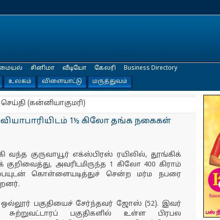
மையல்
சினிமா
வீடியோ
கேலரி
Business Directory
உலகம்
விளையாட்டு
மருத்துவம்
 செய்தி (கன்னியாகுமரி)
ை வியாபாரியிடம் 1½ கிலோ தங்க நகைகள்
வந்த குருவாயூர் எக்ஸ்பிரஸ் ரயிலில், தூங்கிக்
குறிவைத்து, அவரிடமிருந்த 1 கிலோ 400 கிராம்
யுடன் கொள்ளையடித்துச் சென்ற மர்ம நபரை
றனர்.
் ஒல்லூர் பகுதியைச் சேர்ந்தவர் ஜோஸ் (52). இவர்
 சுற்றுவட்டாரப் பகுதிகளில் உள்ள பிரபல