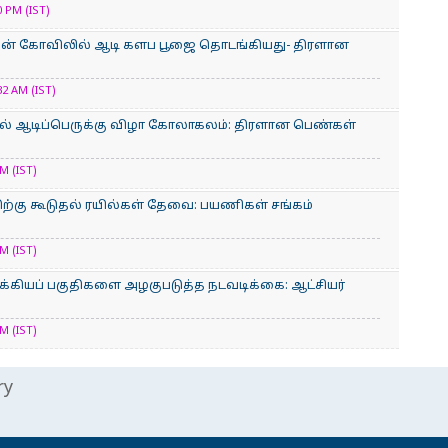
 PM (IST)
மன் கோவிலில் ஆடி களப பூஜை தொடங்கியது- திரளான
2 AM (IST)
் ஆடிப்பெருக்கு விழா கோலாகலம்: திரளான பெண்கள்
M (IST)
்கு கூடுதல் ரயில்கள் தேவை: பயணிகள் சங்கம்
M (IST)
க்கியப் பகுதிகளை அழகுபடுத்த நடவடிக்கை: ஆட்சியர்
M (IST)
ry