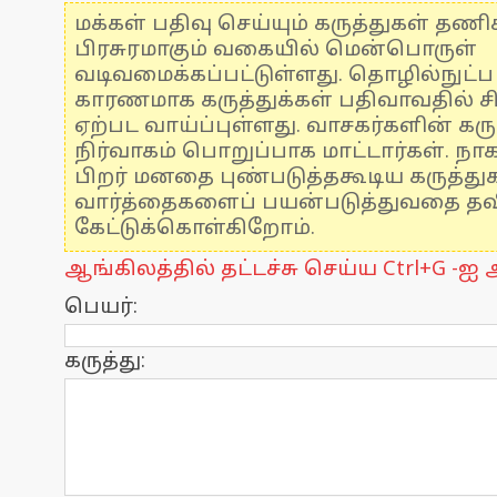
மக்கள் பதிவு செய்யும் கருத்துகள் தண
பிரசுரமாகும் வகையில் மென்பொருள்
வடிவமைக்கப்பட்டுள்ளது. தொழில்நுட்
காரணமாக கருத்துக்கள் பதிவாவதில் ச
ஏற்பட வாய்ப்புள்ளது. வாசகர்களின் கரு
நிர்வாகம் பொறுப்பாக மாட்டார்கள். நாக
பிறர் மனதை புண்படுத்தகூடிய கருத்த
வார்த்தைகளைப் பயன்படுத்துவதை தவிர
கேட்டுக்கொள்கிறோம்.
ஆங்கிலத்தில் தட்டச்சு செய்ய Ctrl+G -ஐ அ
பெயர்:
கருத்து: