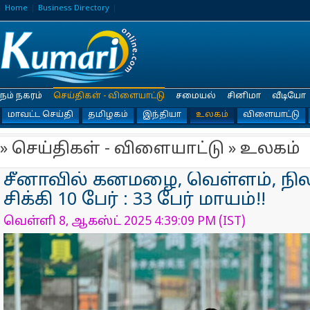
Home
Business Directory
நம் நகரம்
செய்திகள் - விளையாட்டு
சமையல்
சினிமா
வீடியோ
மாவட்ட செய்தி
தமிழகம்
இந்தியா
உலகம்
விளையாட்டு
» செய்திகள் - விளையாட்டு » உலகம்
சீனாவில் கனமழை, வெள்ளம், நில
சிக்கி 10 பேர் : 33 பேர் மாயம்!!
வெள்ளி 8, ஆகஸ்ட் 2025 4:39:09 PM (IST)